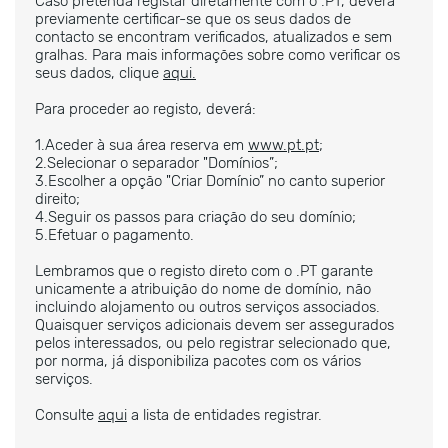
Caso pretenda registar diretamente com o .PT, deverá
previamente certificar-se que os seus dados de
contacto se encontram verificados, atualizados e sem
gralhas. Para mais informações sobre como verificar os
seus dados, clique
aqui.
Para proceder ao registo, deverá:
1.
Aceder à sua área reserva em
www.pt.pt
;
2.
Selecionar o separador "Domínios”;
3.
Escolher a opção "Criar Domínio” no canto superior
direito;
4.
Seguir os passos para criação do seu domínio;
5.
Efetuar o pagamento.
Lembramos que o registo direto com o .PT garante
unicamente a atribuição do nome de domínio, não
incluindo alojamento ou outros serviços associados.
Quaisquer serviços adicionais devem ser assegurados
pelos interessados, ou pelo registrar selecionado que,
por norma, já disponibiliza pacotes com os vários
serviços.
Consulte
aqui
a lista de entidades registrar.