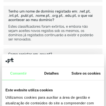
Tenho um nome de domínio registado em: .net.pt,
.int.pt, .publ.pt, .nome.pt, .org.pt, .edu.pt, o que vai
acontecer ao meu domínio?
Estes classificadores foram extintos, e embora não
sejam aceites novos registos sob os mesmos, os
domínios já registados continuarão a existir e poderão
ser renovados.
Como registar em .gov.pt?
O processo de registo de nomes de domínio sob .gov.pt
é efetuado junto da entidade pública competente,
aplicando-se, ao seu registo e manutenção, termos e
Consentir
Detalhes
Sobre os cookies
condições próprias, e, supletivamente, o disposto nas
Regras de Registo de .pt.
Este website utiliza cookies
O que é que posso fazer em caso de conflito sobre
Utilizamos cookies para auxiliar a área de gestão e
um domínio?
atualização de conteúdos do site a compreender com