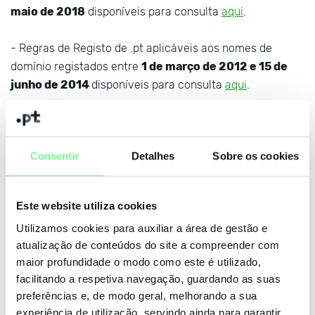
maio de 2018
disponíveis para consulta
aqui
.
- Regras de Registo de .pt aplicáveis aos nomes de
domínio registados entre
1 de março de 2012 e 15 de
junho de 2014
disponíveis para consulta
aqui
.
- Regras de Registo de .pt aplicáveis aos nomes de
domínio registados entre
1 de julho de 2010 e 29 de
Consentir
Detalhes
Sobre os cookies
fevereiro de 2012
disponíveis para consulta
aqui
.
- Regras de Registo de .pt aplicáveis aos nomes de
Este website utiliza cookies
domínio registados entre
1 de março de 2006 e 30 de
Utilizamos cookies para auxiliar a área de gestão e
junho de 2010
disponíveis para consulta
aqui
.
atualização de conteúdos do site a compreender com
maior profundidade o modo como este é utilizado,
- Regras de Registo de .pt aplicáveis aos nomes de
facilitando a respetiva navegação, guardando as suas
domínio registados entre
1 de junho de 2003 e 28 de
preferências e, de modo geral, melhorando a sua
fevereiro de 2006
disponíveis para consulta
aqui
.
experiência de utilização, servindo ainda para garantir