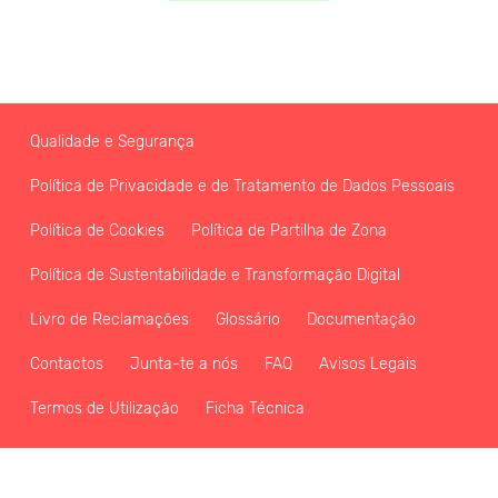
Qualidade e Segurança
Política de Privacidade e de Tratamento de Dados Pessoais
Política de Cookies
Política de Partilha de Zona
Política de Sustentabilidade e Transformação Digital
Livro de Reclamações
Glossário
Documentação
Contactos
Junta-te a nós
FAQ
Avisos Legais
Termos de Utilização
Ficha Técnica