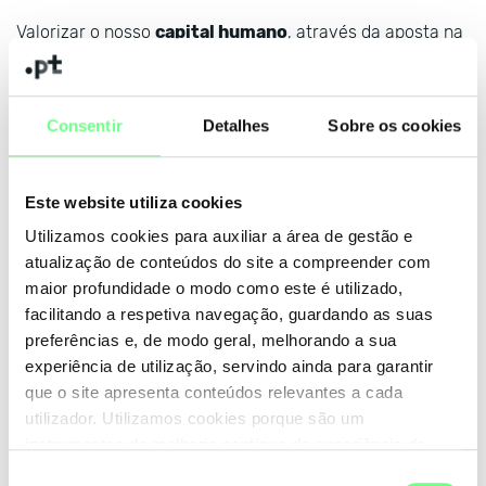
Valorizar o nosso
capital humano
, através da aposta na
melhoria de competências e na adoção de políticas que
promovam a motivação, o envolvimento e o
comprometimento dos colaboradores face à missão e
Consentir
Detalhes
Sobre os cookies
objetivos do .PT.
Garantir que redes, sistemas, tecnologias que suportam
Este website utiliza cookies
a atividade do .PT operam com elevados níveis de
Utilizamos cookies para auxiliar a área de gestão e
serviço, sendo mantidos tecnologicamente atualizados,
atualização de conteúdos do site a compreender com
e sempre que identificadas vulnerabilidades nos mesmos
maior profundidade o modo como este é utilizado,
são implementados controlos para proteger a
facilitando a respetiva navegação, guardando as suas
preferências e, de modo geral, melhorando a sua
confidencialidade, integridade, disponibilidade e
experiência de utilização, servindo ainda para garantir
privacidade da informação;
que o site apresenta conteúdos relevantes a cada
utilizador. Utilizamos cookies porque são um
Garantir que os colaboradores, fornecedores e
instrumentos de melhoria contínua da experiência de
stakeholders conhecem e dão cumprimento às
políticas
utilização do site. Consulte a nossa
Política de Cookies
.
Seleção
e requisitos de segurança e de privacidade
definidos