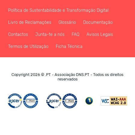
Política de Sustentabilidade e Transformação Digital
Livro de Reclamações
Glossário
Documentação
Contactos
Junta-te a nós
FAQ
Avisos Legais
Termos de Utilização
Ficha Técnica
Copyright 2026 © .PT - Associação DNS.PT - Todos os direitos
reservados