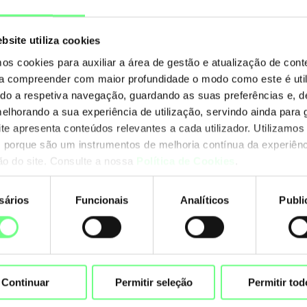
Particular especialidade do ficheiro de zona
bsite utiliza cookies
O .PT considera o ficheiro de zona merecedor de um 
mos cookies para auxiliar a área de gestão e atualização de con
 a compreender com maior profundidade o modo como este é util
aí contidos não serem qualificáveis como pessoais 
ando a respetiva navegação, guardando as suas preferências e, 
Parlamento Europeu e do Conselho, de 27 de abril de 
melhorando a sua experiência de utilização, servindo ainda para g
singulares no que diz respeito ao tratamento de dado
ite apresenta conteúdos relevantes a cada utilizador. Utilizamos
(RGPD), conforme esclarecido no
Parecer Técnico – 
 porque são um instrumentos de melhoria contínua da experiênc
ção do site. Consulte a nossa
Política de Cookies
.
presente política, o ficheiro de zona agrega dados esse
se de informação core sobre a gestão técnica do dom
sários
Funcionais
Analíticos
Publi
nto
A referida especialidade do ficheiro de zona é reforç
revestir de particular sensibilidade e valor, sendo c
designadamente, para envio de spam ou emails de m
Continuar
Permitir seleção
Permitir tod
partilha ou divulgação não ocorre em ambiente cont