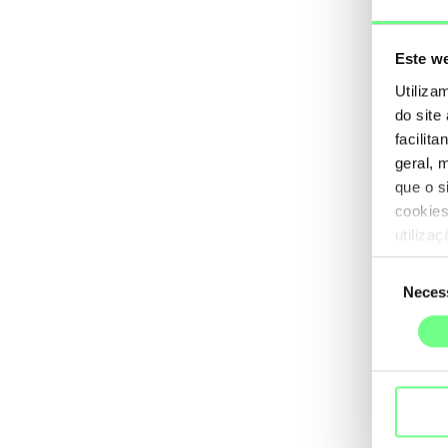
Este we
Utiliza
do site
facilit
geral, 
que o s
cookies
utiliza
Seleção
Neces
de
consentime