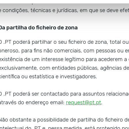
protocolos específicos e de acordos de confidencial
e condições, técnicas e jurídicas, em que se deve efet
Da partilha do ficheiro de zona
O .PT poderá partilhar o seu ficheiro de zona, total ou
oneroso, para fins não comerciais, com pessoas ou
existência de um interesse legítimo para acederem 
exclusivamente, com entidades públicas, agências de
científica ou estatística e investigadores.
O .PT poderá ser contactado para assuntos relacionad
através do endereço email:
request@pt.pt
.
Não obstante a possibilidade de partilha do ficheiro d
intelectual do .PT e, nessa medida, está protegido nos