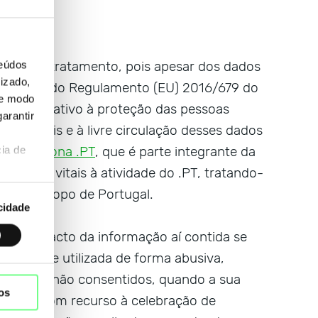
especial tratamento, pois apesar dos dados
teúdos
izado,
na aceção do Regulamento (EU) 2016/679 do
de modo
2016, relativo à proteção das pessoas
arantir
s pessoais e à livre circulação desses dados
RGPD e zona .PT
, que é parte integrante da
ia de
nciais e vitais à atividade do .PT, tratando-
ínio de topo de Portugal.
cidade
ada pelo facto da informação aí contida se
omummente utilizada de forma abusiva,
arketing não consentidos, quando a sua
os
rolado, com recurso à celebração de