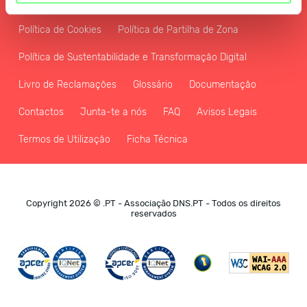
Política de Privacidade e de Tratamento de Dados Pessoais
Política de Cookies
Política de Partilha de Zona
Política de Sustentabilidade e Transformação Digital
Livro de Reclamações
Glossário
Documentação
Contactos
Junta-te a nós
FAQ
Avisos Legais
Termos de Utilização
Ficha Técnica
Copyright 2026 © .PT - Associação DNS.PT - Todos os direitos
reservados