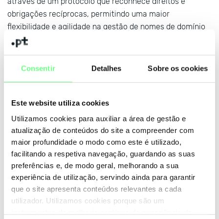
através de um protocolo que reconhece direitos e
obrigações recíprocas, permitindo uma maior
flexibilidade e agilidade na gestão de nomes de domínio
por estas entidades.
Ao escolher um Registrar beneficia de um ponto único de
Consentir
Detalhes
Sobre os cookies
contacto para tratar de tudo o que está relacionado com
o seu domínio. Consulte a
lista de Registrars de .pt
e
escolha a solução que melhor responde às suas
Este website utiliza cookies
necessidades.
Utilizamos cookies para auxiliar a área de gestão e
atualização de conteúdos do site a compreender com
maior profundidade o modo como este é utilizado,
facilitando a respetiva navegação, guardando as suas
preferências e, de modo geral, melhorando a sua
experiência de utilização, servindo ainda para garantir
que o site apresenta conteúdos relevantes a cada
utilizador. Utilizamos cookies porque são um
instrumentos de melhoria contínua da experiência de