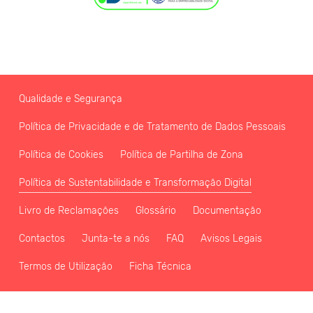
Qualidade e Segurança
Política de Privacidade e de Tratamento de Dados Pessoais
Política de Cookies
Política de Partilha de Zona
Política de Sustentabilidade e Transformação Digital
Livro de Reclamações
Glossário
Documentação
Contactos
Junta-te a nós
FAQ
Avisos Legais
Termos de Utilização
Ficha Técnica