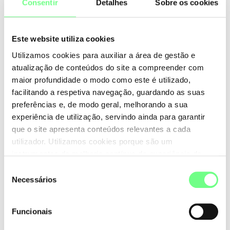
oportunidades;
Consentir
Detalhes
Sobre os cookies
Conservar e gerir de modo equilibrado e sustentável os
Este website utiliza cookies
recursos utilizados, incentivando boas práticas para a
Utilizamos cookies para auxiliar a área de gestão e
proteção do ambiente, implementando continuamente
atualização de conteúdos do site a compreender com
soluções que reduzam o impacto negativo da nossa
maior profundidade o modo como este é utilizado,
atividade, nomeadamente as inerentes às alterações
facilitando a respetiva navegação, guardando as suas
climáticas, neutralidade carbónica, gestão de resíduos, e
preferências e, de modo geral, melhorando a sua
economia circular, privilegiando:
experiência de utilização, servindo ainda para garantir
A utilização de energia de fontes renováveis
que o site apresenta conteúdos relevantes a cada
A mobilidade sustentável
utilizador. Utilizamos cookies porque são um
Medidas de uso eficiente e consumo sustentável
instrumentos de melhoria contínua da experiência de
A escolha de materiais reutilizáveis e a minimização
utilização do site. Consulte a nossa
Política de Cookies
.
Seleção
do uso de materiais descaráveis, em particular o plástico
Necessários
de
A recolha seletiva e reciclagem
consentimento
Funcionais
O .PT orienta a sua atuação numa perspetiva de melhoria
contínua do desempenho dos compromissos da