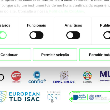
essores
governação de
 porque são um instrumentos de melhoria contínua da experiênc
domínios
ção do site. Consulte a nossa
Política de Cookies
.
sários
Funcionais
Analíticos
Publi
nto
ltima
Continuar
Permitir seleção
Permitir tod