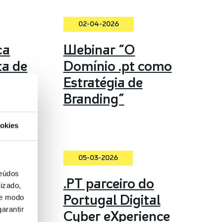
02-04-2026
ca
Webinar “O
ta de
Domínio .pt como
ras
Estratégia de
t até
Branding”
okies
05-03-2026
teúdos
ue
.PT parceiro do
izado,
Portugal Digital
de modo
arantir
obre
Cyber eXperience