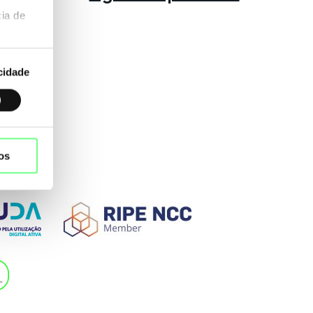
ia de
cidade
os