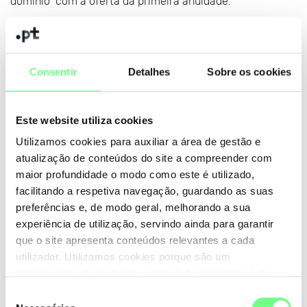
domínio com a oferta da primeira anuidade.
O .PT obtém diariamente a lista das empresas e
associações constituídas nesse dia sendo a informação
enviada pelo sistema do IGFEJ ao sistema do .PT que,
Consentir
Detalhes
Sobre os cookies
durante 6 meses mantém esta informação, permitindo à
entidade o registo do seu domínio em
www.3em1.pt
,
acedendo aos seguintes serviços gratuitos durante 1
Este website utiliza cookies
ano:
Utilizamos cookies para auxiliar a área de gestão e
atualização de conteúdos do site a compreender com
site em .pt
maior profundidade o modo como este é utilizado,
ferramenta para site e alojamento
facilitando a respetiva navegação, guardando as suas
caixas de correio eletrónico
preferências e, de modo geral, melhorando a sua
experiência de utilização, servindo ainda para garantir
que o site apresenta conteúdos relevantes a cada
Nota: No âmbito desta parceria com o IRN I.P., os dados
utilizador. Utilizamos cookies porque são um
da sua empresa são transmitidos ao .PT com a finalidade
instrumentos de melhoria contínua da experiência de
de possibilitar o registo do nome de domínio acima. Para
utilização do site. Consulte a nossa
Política de Cookies
.
Seleção
mais informações consulte a nossa
Política de