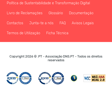
Política de Sustentabilidade e Transformação Digital
Livro de Reclamações
Glossário
Documentação
Contactos
Junta-te a nós
FAQ
Avisos Legais
Termos de Utilização
Ficha Técnica
Copyright 2026 © .PT - Associação DNS.PT - Todos os direitos
reservados