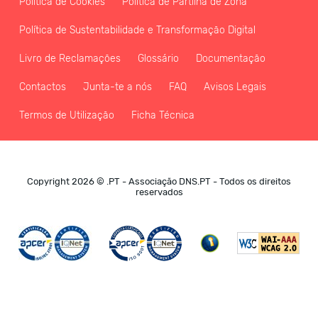
Política de Cookies
Política de Partilha de Zona
Política de Sustentabilidade e Transformação Digital
Livro de Reclamações
Glossário
Documentação
Contactos
Junta-te a nós
FAQ
Avisos Legais
Termos de Utilização
Ficha Técnica
Copyright 2026 © .PT - Associação DNS.PT - Todos os direitos
reservados