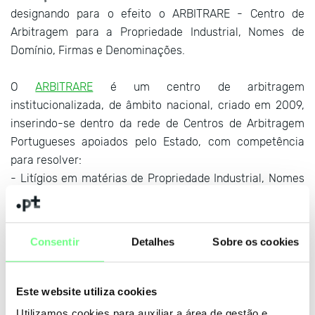
designando para o efeito o ARBITRARE - Centro de
Arbitragem para a Propriedade Industrial, Nomes de
Domínio, Firmas e Denominações.
O
ARBITRARE
é um centro de arbitragem
institucionalizada, de âmbito nacional, criado em 2009,
inserindo-se dentro da rede de Centros de Arbitragem
Portugueses apoiados pelo Estado, com competência
para resolver:
- Litígios em matérias de Propriedade Industrial, Nomes
de Domínio de .PT, Firmas e Denominações, sujeitos a
arbitragem voluntária; e
- Litígios emergentes de Direitos de Propriedade
Consentir
Detalhes
Sobre os cookies
Industrial quando estejam em causa medicamentos de
referência e medicamentos genéricos, sujeitos a
arbitragem necessária nos termos da Lei n.º 62/2011, de
Este website utiliza cookies
12 de dezembro.
Utilizamos cookies para auxiliar a área de gestão e