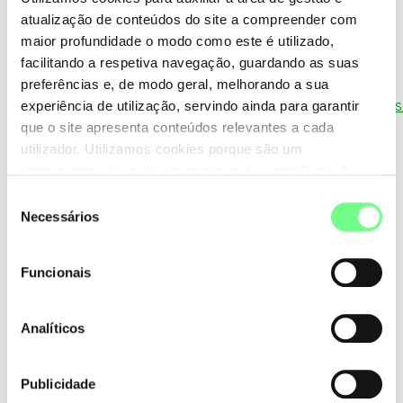
atualização de conteúdos do site a compreender com
Lista dos Centros de Arbitragem de Conflitos de
maior profundidade o modo como este é utilizado,
Consumo registados como entidades de Resolução
facilitando a respetiva navegação, guardando as suas
Alternativa de Litígios de Consumo:
preferências e, de modo geral, melhorando a sua
http://www.consumidoronline.pt/uploads/listas_aderentes
experiência de utilização, servindo ainda para garantir
que o site apresenta conteúdos relevantes a cada
utilizador. Utilizamos cookies porque são um
Plataforma Europeia de Resolução de Litígios em
instrumentos de melhoria contínua da experiência de
Linha:
http://ec.europa.eu/consumers/odr/
utilização do site. Consulte a nossa
Política de Cookies
.
Seleção
Necessários
de
consentimento
Funcionais
Analíticos
Publicidade