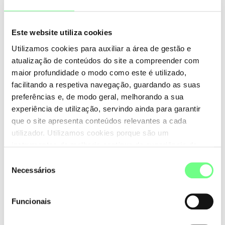
WEB SOLUTIONS A/S
www.web-solutions.eu
Este website utiliza cookies
WebSP - Comercio e Prestacao de Servicos Informaticos
Lda
Utilizamos cookies para auxiliar a área de gestão e
www.webhs.pt
atualização de conteúdos do site a compreender com
maior profundidade o modo como este é utilizado,
XWord Media Inc
facilitando a respetiva navegação, guardando as suas
-
preferências e, de modo geral, melhorando a sua
experiência de utilização, servindo ainda para garantir
united-domains GmbH
que o site apresenta conteúdos relevantes a cada
https://www.united-domains.de
utilizador. Utilizamos cookies porque são um
instrumentos de melhoria contínua da experiência de
utilização do site. Consulte a nossa
Política de Cookies
.
Seleção
Primeira
Anterior
1
2
3
4
Necessários
de
consentimento
5
6
7
Funcionais