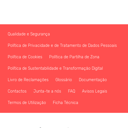
Qualidade e Segurança
Política de Privacidade e de Tratamento de Dados Pessoais
Política de Cookies
Política de Partilha de Zona
Política de Sustentabilidade e Transformação Digital
Livro de Reclamações
Glossário
Documentação
Contactos
Junta-te a nós
FAQ
Avisos Legais
Termos de Utilização
Ficha Técnica