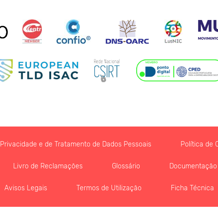
e Privacidade e de Tratamento de Dados Pessoais
Política de 
Livro de Reclamações
Glossário
Documentação
Avisos Legais
Termos de Utilização
Ficha Técnica