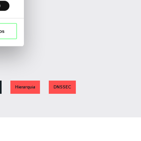
os
Hierarquia
DNSSEC