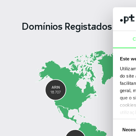
Domínios Registados por 
C
Este we
Utiliza
do site
facilit
ARIN
geral, 
18.707
que o s
cookies
utiliza
Seleção
AfriNI
1.587
Neces
de