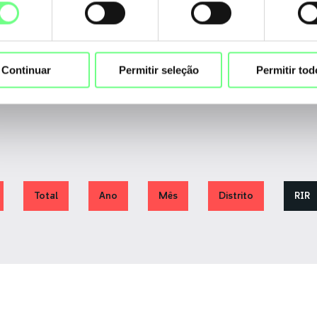
nto
Continuar
Permitir seleção
Permitir tod
Total
Ano
Mês
Distrito
RIR