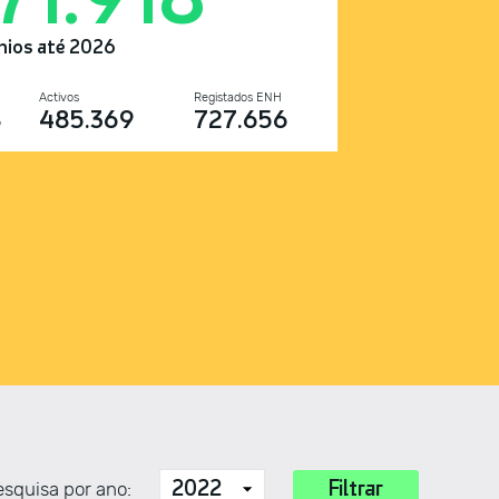
nios até 2026
Activos
Registados ENH
8
485.369
727.656
squisa por ano: