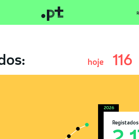
R
dos:
116
hoje
2026
Registados
2.