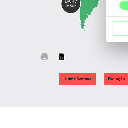
consentime
LACNIC
15.502
Última Semana
Evolução