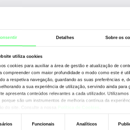
R
RIR
Af
onsentir
Detalhes
Sobre os co
AP
bsite utiliza cookies
AR
mos cookies para auxiliar a área de gestão e atualização de con
LA
 a compreender com maior profundidade o modo como este é util
RIPE NCC
ando a respetiva navegação, guardando as suas preferências e, 
RI
1.540.301
melhorando a sua experiência de utilização, servindo ainda para g
ite apresenta conteúdos relevantes a cada utilizador. Utilizamos
APNIC
 porque são um instrumentos de melhoria contínua da experiênc
16.601
ção do site. Consulte a nossa
Política de Cookies
.
C
sários
Funcionais
Analíticos
Publi