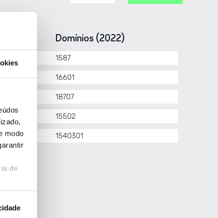
IR
Domínios (2022)
riNIC
1587
okies
NIC
16601
IN
18707
teúdos
CNIC
15502
izado,
de modo
PE NCC
1540301
arantir
ia de
cidade