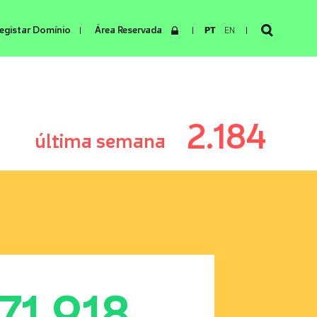
egistar Domínio
Área Reservada
PT
EN
2.184
última semana
171.918