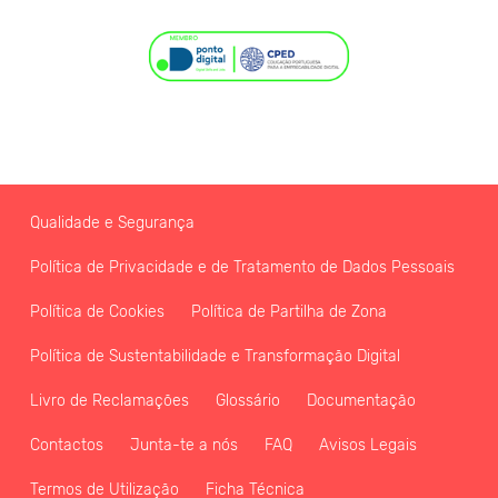
Qualidade e Segurança
Política de Privacidade e de Tratamento de Dados Pessoais
Política de Cookies
Política de Partilha de Zona
Política de Sustentabilidade e Transformação Digital
Livro de Reclamações
Glossário
Documentação
Contactos
Junta-te a nós
FAQ
Avisos Legais
Termos de Utilização
Ficha Técnica