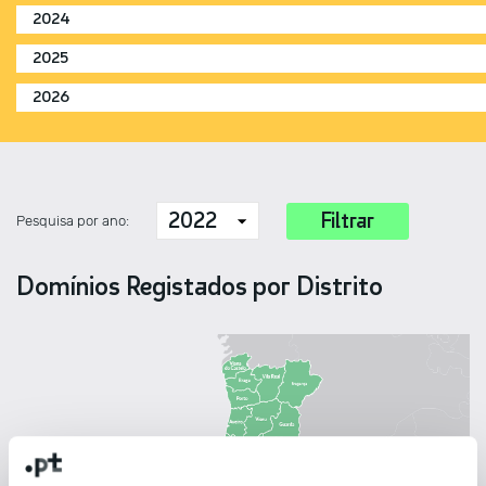
1.479.891
1.086.930
339.549
407.973
1.630.416
2024
Registados
Activos
Registados ENH
Registados
Total domínios até 2020
1.210.201
368.987
452.865
1.782.215
2025
Registados
Activos
Registados ENH
Registados
Total domínios até 2021
1.342.697
393.053
489.756
1.927.218
2026
Registados
Activos
Registados ENH
Registados
Total domínios até 2022
1.479.891
419.864
529.018
2.088.072
Registados
Activos
Registados ENH
Registados
Total domínios até 2023
1.630.416
439.424
577.354
2.171.278
Registados
Activos
Registados ENH
Total domínios até 2024
1.782.215
452.792
627.632
Pesquisa por ano:
Registados
Activos
Registados ENH
Total domínios até 2025
1.927.218
457.904
675.362
Registados
Activos
Registados ENH
Total domínios até 2026
2.088.072
481.470
725.141
Domínios Registados por Distrito
Registados
Activos
Registados ENH
2.171.278
485.235
727.655