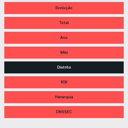
Evolução
Total
Ano
Mês
Distrito
RIR
Hierarquia
DNSSEC