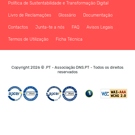
Política de Sustentabilidade e Transformação Digital
Livro de Reclamações
Glossário
Documentação
Contactos
Junta-te a nós
FAQ
Avisos Legais
Termos de Utilização
Ficha Técnica
Copyright 2026 © .PT - Associação DNS.PT - Todos os direitos
reservados