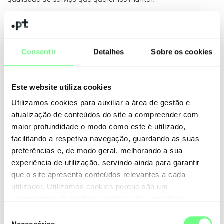
Registrar.pt: uma nova marca para esta fase
Para acompanhar esta nova etapa, a operação enquanto
Consentir
Detalhes
Sobre os cookies
Registrar ICANN será desenvolvida sob a marca Registrar.pt.
Escolhemos esta designação por ser clara, direta e alinhada
Este website utiliza cookies
com o objetivo de criar uma infraestrutura portuguesa
dedicada à gestão de domínios, preparada para servir clientes
Utilizamos cookies para auxiliar a área de gestão e
finais, empresas, parceiros e revendedores.
atualização de conteúdos do site a compreender com
maior profundidade o modo como este é utilizado,
Queremos que o Registrar.pt represente uma alternativa
facilitando a respetiva navegação, guardando as suas
nacional credível, robusta e tecnicamente preparada para
preferências e, de modo geral, melhorando a sua
responder às necessidades de um mercado cada vez mais
experiência de utilização, servindo ainda para garantir
exigente e competitivo.
que o site apresenta conteúdos relevantes a cada
utilizador. Utilizamos cookies porque são um
Porque é que isto é importante?
instrumentos de melhoria contínua da experiência de
utilização do site. Consulte a nossa
Política de Cookies
.
Seleção
Os domínios são uma parte essencial da presença digital de