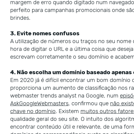
margem de erro quando digitado num navegador 
perfeito para campanhas promocionais onde são
brindes.
3. Evite nomes confusos
A utilização de números ou traços no seu nome d
hora de digitar o URL e a última coisa que deseja
escrevam corretamente o seu domínio e acabem
4. Não escolha um domínio baseado apenas 
Em 2020 já é difícil encontrar um bom domínio d
proporciona um aumento de classificação nos ra
webmaster trends analyst na Google, num
episó
AskGoogleWebmasters
, confirmou que
não exist
chave no domínio
. Existem
muitos outros fatore
qualidade geral do seu site. O intuito dos algori
encontrar conteúdo útil e relevante, de uma for