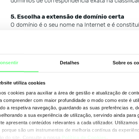
domínios de correspondência exata na classifica
5. Escolha a extensão de domínio certa
O domínio é o seu nome na Internet e é constitu
extensão. Por exemplo, o domínio dns.pt, o nome
extensão de domínio escolhida pode ter um gra
seu site é visto.
onsentir
Detalhes
Sobre os co
A extensão .pt é a escolha ideal para empresas
mercado nacional, que oferecem serviços para u
Portugal e que apresentam o seu país como um c
bsite utiliza cookies
negócio ou iniciativa. Mas também para o merca
mos cookies para auxiliar a área de gestão e atualização de con
 a compreender com maior profundidade o modo como este é util
Os domínios .pt permitem situar o seu negócio 
ando a respetiva navegação, guardando as suas preferências e, 
com Portugal beneficiam de uma imagem positi
melhorando a sua experiência de utilização, servindo ainda para g
externamente, enquanto, por exemplo, os domínio
ite apresenta conteúdos relevantes a cada utilizador. Utilizamos
menos profissionais e têm sido associados a site
 porque são um instrumentos de melhoria contínua da experiênc
ção do site. Consulte a nossa
Política de Cookies
.