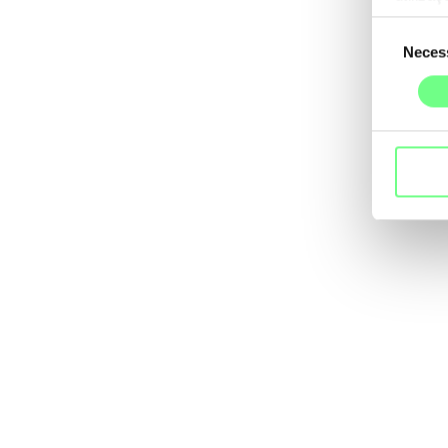
Seleção
Neces
de
consentime