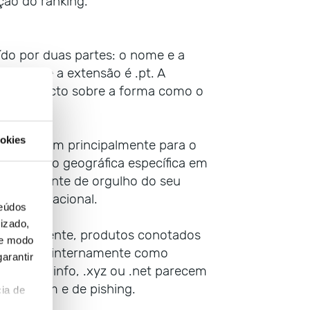
ção do ranking.
ído por duas partes: o nome e a
 é dns e a extensão é .pt. A
nde impacto sobre a forma como o
okies
 que vendem principalmente para o
ma região geográfica específica em
onstituinte de orgulho do seu
do internacional.
teúdos
izado,
e, atualmente, produtos conotados
de modo
va, tanto internamente como
arantir
s .biz, .info, .xyz ou .net parecem
s de spam e de pishing.
ia de