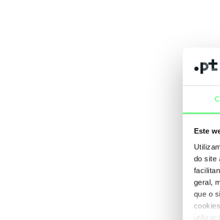
C
Este we
Utiliza
do site
facilit
geral, 
que o s
cookies
utiliza