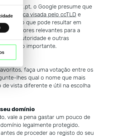
D
como o .pt, o Google presume que
a geográfica visada pelo ccTLD
e
cidade
ritório, o que pode resultar em
outros fatores relevantes para a
lidade, autoridade e outras
tor muito importante.
os
avoritos, faça uma votação entre os
ergunte-lhes qual o nome que mais
e vista diferente e útil na escolha
 seu domínio
do, vale a pena gastar um pouco de
 domínio legalmente protegido.
antes de proceder ao registo do seu