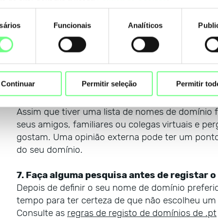
E não se esqueça, um site quando usa um
ccTL
esse site é especificamente
relevante para a áre
sários
Funcionais
Analíticos
Publi
deve aparecer nos motores de pesquisa desse ter
nto
mais tráfego para o seu site. Claro que existem 
classificação do Google, como a qualidade, usabi
otimizações, mas a extensão de domínio é um fa
Continuar
Permitir seleção
Permitir tod
6. Peça opiniões externas
Assim que tiver uma lista de nomes de domínio f
seus amigos, familiares ou colegas virtuais e p
gostam. Uma opinião externa pode ter um ponto d
do seu domínio.
7. Faça alguma pesquisa antes de registar o
Depois de definir o seu nome de domínio preferi
tempo para ter certeza de que não escolheu um
Consulte as
regras de registo de domínios de .pt