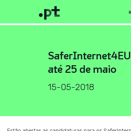
R
SaferInternet4EU
até 25 de maio
15-05-2018
Estão abertas as candidaturas para os SaferInte