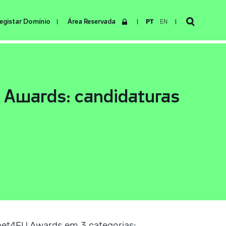
egistar Domínio
Área Reservada
PT
EN
 Awards: candidaturas
rnet4EU Awards em 3 categorias: