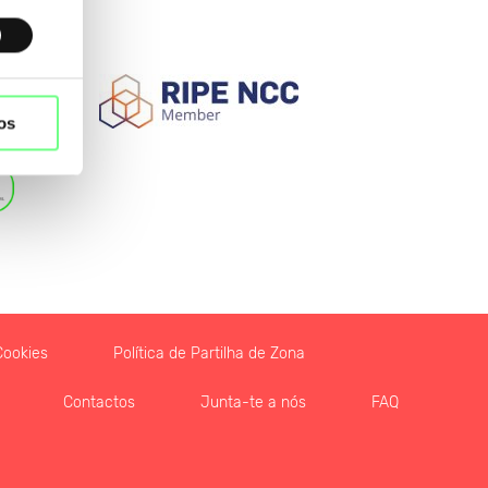
os
Cookies
Política de Partilha de Zona
Contactos
Junta-te a nós
FAQ