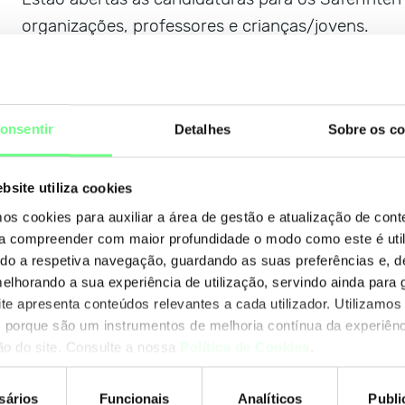
organizações, professores e crianças/jovens.
A campanha #SaferInternet4EU visa promover a se
cyber hygiene, reforçando a importância das oport
onsentir
Detalhes
Sobre os co
crianças, jovens, pais e professores.
Participe até 25 de maio!
bsite utiliza cookies
mos cookies para auxiliar a área de gestão e atualização de con
 a compreender com maior profundidade o modo como este é util
Saiba mais
aqui
ando a respetiva navegação, guardando as suas preferências e, 
melhorando a sua experiência de utilização, servindo ainda para g
ite apresenta conteúdos relevantes a cada utilizador. Utilizamos
 porque são um instrumentos de melhoria contínua da experiênc
+ notícias
ção do site. Consulte a nossa
Política de Cookies
.
sários
Funcionais
Analíticos
Publi