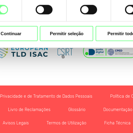
nto
Continuar
Permitir seleção
Permitir tod
e Privacidade e de Tratamento de Dados Pessoais
Política de 
Livro de Reclamações
Glossário
Documentação
Avisos Legais
Termos de Utilização
Ficha Técnica