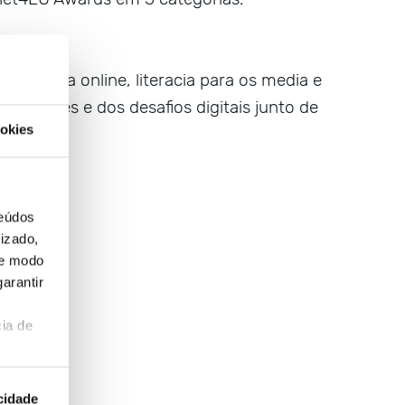
gurança online, literacia para os media e
unidades e dos desafios digitais junto de
okies
teúdos
izado,
de modo
arantir
ia de
cidade