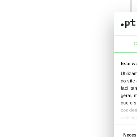
C
Este we
Utiliza
do site
facilit
geral, 
que o s
cookies
utiliza
Seleção
Neces
de