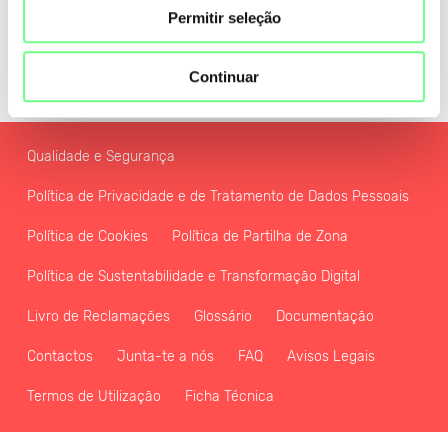
Permitir seleção
Continuar
Qualidade e Segurança
Política de Privacidade e de Tratamento de Dados Pessoais
Política de Cookies
Política de Partilha de Zona
Política de Sustentabilidade e Transformação Digital
Livro de Reclamações
Glossário
Documentação
Contactos
Junta-te a nós
FAQ
Avisos Legais
Termos de Utilização
Ficha Técnica