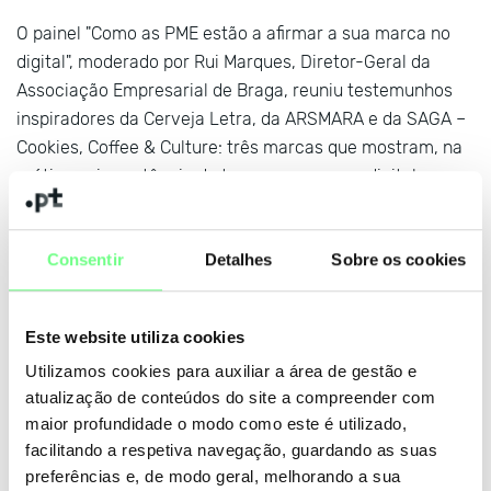
O painel "Como as PME estão a afirmar a sua marca no
digital", moderado por Rui Marques, Diretor-Geral da
Associação Empresarial de Braga, reuniu testemunhos
inspiradores da Cerveja Letra, da ARSMARA e da SAGA –
Cookies, Coffee & Culture: três marcas que mostram, na
prática, a importância de ter uma presença digital.
A sessão terminou com um momento prático dinamizado
Consentir
Detalhes
Sobre os cookies
pela WebHS, no qual os participantes ficaram a saber
como registar um domínio .pt e criar o seu site e email
profissional.
Este website utiliza cookies
Utilizamos cookies para auxiliar a área de gestão e
O roteiro segue agora para Viseu em junho.
atualização de conteúdos do site a compreender com
maior profundidade o modo como este é utilizado,
facilitando a respetiva navegação, guardando as suas
+ notícias
preferências e, de modo geral, melhorando a sua