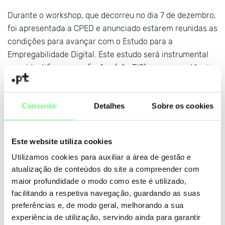
Durante o workshop, que decorreu no dia 7 de dezembro,
foi apresentada a CPED e anunciado estarem reunidas as
condições para avançar com o Estudo para a
Empregabilidade Digital. Este estudo será instrumental
para identificar as profissões (não TIC) e as competências
digitais necessárias para as exercer face às exigências
do mercado já em perspetiva.
Consentir
Detalhes
Sobre os cookies
O evento contou com a presença de vários membros da
CPED e do Secretário de Estado para a Transição Digital,
Este website utiliza cookies
André de Aragão Azevedo.
Utilizamos cookies para auxiliar a área de gestão e
atualização de conteúdos do site a compreender com
maior profundidade o modo como este é utilizado,
+ notícias
facilitando a respetiva navegação, guardando as suas
preferências e, de modo geral, melhorando a sua
experiência de utilização, servindo ainda para garantir