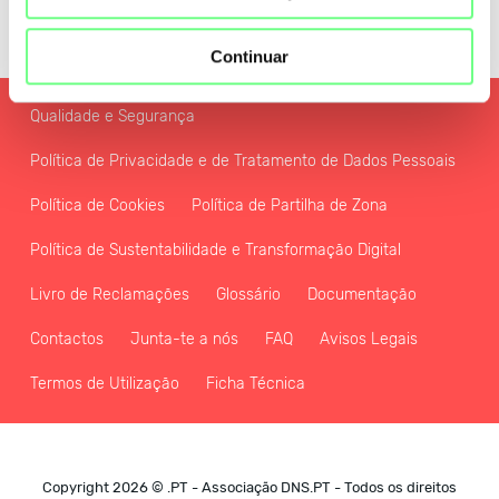
Continuar
Qualidade e Segurança
Política de Privacidade e de Tratamento de Dados Pessoais
Política de Cookies
Política de Partilha de Zona
Política de Sustentabilidade e Transformação Digital
Livro de Reclamações
Glossário
Documentação
Contactos
Junta-te a nós
FAQ
Avisos Legais
Termos de Utilização
Ficha Técnica
Copyright 2026 © .PT - Associação DNS.PT - Todos os direitos