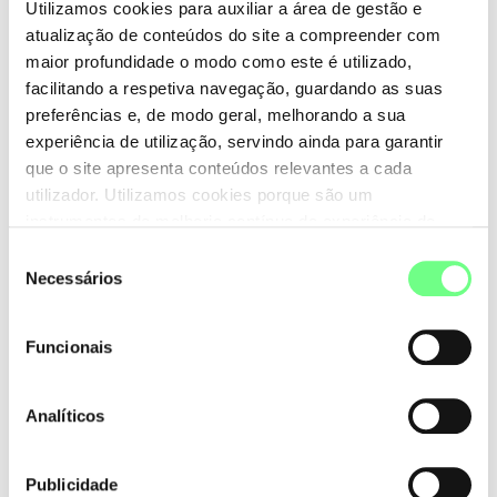
Utilizamos cookies para auxiliar a área de gestão e
atualmente. Neste âmbito, prevê-se a entrega do
atualização de conteúdos do site a compreender com
mesmo número de bolsas de estudo a raparigas e
maior profundidade o modo como este é utilizado,
rapazes, promovendo assim a igualdade de género nas
facilitando a respetiva navegação, guardando as suas
TIC.
preferências e, de modo geral, melhorando a sua
experiência de utilização, servindo ainda para garantir
que o site apresenta conteúdos relevantes a cada
utilizador. Utilizamos cookies porque são um
instrumentos de melhoria contínua da experiência de
+ notícias
utilização do site. Consulte a nossa
Política de Cookies
.
Seleção
Necessários
de
consentimento
Funcionais
Analíticos
Publicidade