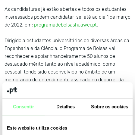
As candidaturas já estão abertas e todos os estudantes
interessados podem candidatar-se, até ao dia 1 de março
de 2022, em:
programadebolsashuawei.pt
.
Dirigido a estudantes universitários de diversas áreas da
Engenharia e da Ciência, o Programa de Bolsas vai
reconhecer e apoiar financeiramente 50 alunos de
destacado mérito tanto ao nível académico, como
pessoal, tendo sido desenvolvido no âmbito de um
memorando de entendimento assinado no decorrer da
edição de 2021 do Web Summit, no stand da StartUp
Portugal, entre o .PT e a Huawei Portugal.
Consentir
Detalhes
Sobre os cookies
O Programa conta com o apoio do
INCoDe.2030
, do
Portugal Digital
e da
Comissão para a Cidadania e a
Igualdade
, por forma a incentivar a participação paritária
Este website utiliza cookies
de homens e mulheres na era digital em que vivemos