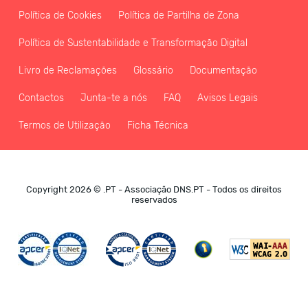
Política de Cookies
Política de Partilha de Zona
Política de Sustentabilidade e Transformação Digital
Livro de Reclamações
Glossário
Documentação
Contactos
Junta-te a nós
FAQ
Avisos Legais
Termos de Utilização
Ficha Técnica
Copyright 2026 © .PT - Associação DNS.PT - Todos os direitos
reservados