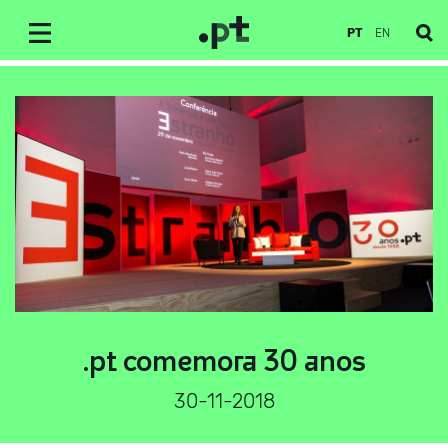
PT
EN
.pt comemora 30 anos
30-11-2018