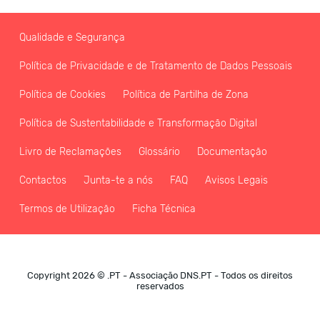
Qualidade e Segurança
Política de Privacidade e de Tratamento de Dados Pessoais
Política de Cookies
Política de Partilha de Zona
Política de Sustentabilidade e Transformação Digital
Livro de Reclamações
Glossário
Documentação
Contactos
Junta-te a nós
FAQ
Avisos Legais
Termos de Utilização
Ficha Técnica
Copyright 2026 © .PT - Associação DNS.PT - Todos os direitos
reservados