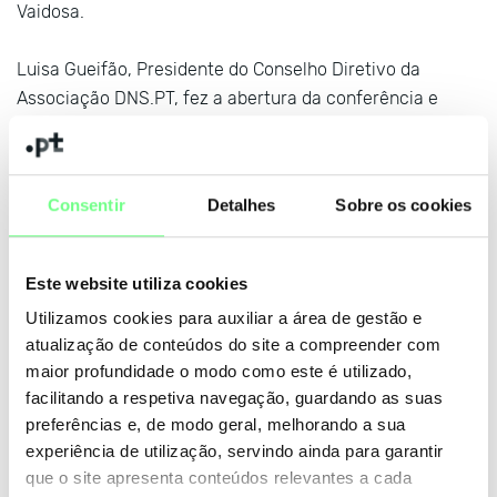
Vaidosa.
Luisa Gueifão, Presidente do Conselho Diretivo da
Associação DNS.PT, fez a abertura da conferência e
falou sobre o .pt e sobre a evolução da internet.
O .pt escolheu um ambiente jovem, dinâmico,
Consentir
Detalhes
Sobre os cookies
progressista e do meio académico, a Nova SBE, para
acolher este evento. Pretendia, assim, chamar a
comunidade internet nacional a participar: academia,
Este website utiliza cookies
sociedade civil, empresas, representantes de
Utilizamos cookies para auxiliar a área de gestão e
organismos públicos e privados.
atualização de conteúdos do site a compreender com
maior profundidade o modo como este é utilizado,
Este foi também mais um contributo para a promoção
facilitando a respetiva navegação, guardando as suas
das competências digitais a nível nacional. Somos mais
preferências e, de modo geral, melhorando a sua
inclusivos, somos mais .pt!
experiência de utilização, servindo ainda para garantir
que o site apresenta conteúdos relevantes a cada