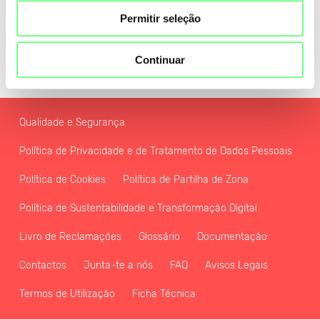
Permitir seleção
Continuar
Qualidade e Segurança
Política de Privacidade e de Tratamento de Dados Pessoais
Política de Cookies
Política de Partilha de Zona
Política de Sustentabilidade e Transformação Digital
Livro de Reclamações
Glossário
Documentação
Contactos
Junta-te a nós
FAQ
Avisos Legais
Termos de Utilização
Ficha Técnica