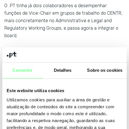
O .PT tinha já dois colaboradores a desempenhar
funções de Vice-Chair em grupos de trabalho do CENTR,
mais concretamente no Administrative e Legal and
Regulatory Working Groups, e passa agora a integrar o
board.
A nossa participação no CENTR é fundamental uma vez
que nos permite estar na vanguarda das melhores
práticas de registo e gestão de domínios, beneficiando
Consentir
Detalhes
Sobre os cookies
registrants, registrars e parceiros.
Saiba mais
aqui
Este website utiliza cookies
Utilizamos cookies para auxiliar a área de gestão e
atualização de conteúdos do site a compreender com
maior profundidade o modo como este é utilizado,
facilitando a respetiva navegação, guardando as suas
+ notícias
preferências e, de modo geral, melhorando a sua