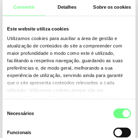
Consentir
Detalhes
Sobre os cookies
instrumento mais claro, compreensível e ágil, facilitando
a sua aplicação pelos diversos intervenientes do
ecossistema .pt, sem comprometer a segurança e
Este website utiliza cookies
confiança no domínio de topo de Portugal.
Utilizamos cookies para auxiliar a área de gestão e
atualização de conteúdos do site a compreender com
No cumprimento de uma estratégia de cooperação,
maior profundidade o modo como este é utilizado,
transparência e inclusão, que sempre tem pautado a
facilitando a respetiva navegação, guardando as suas
gestão e operação do .pt, a proposta de revisão das
preferências e, de modo geral, melhorando a sua
Regras de Registo de .pt foi hoje publicada e estará
experiência de utilização, servindo ainda para garantir
disponível para a receção de sugestões, comentários e
que o site apresenta conteúdos relevantes a cada
contribuições até
28 de abril.
utilizador. Utilizamos cookies porque são um
instrumentos de melhoria contínua da experiência de
Saiba mais
aqui
utilização do site. Consulte a nossa
Política de Cookies
.
Seleção
Necessários
de
consentimento
Funcionais
+ notícias