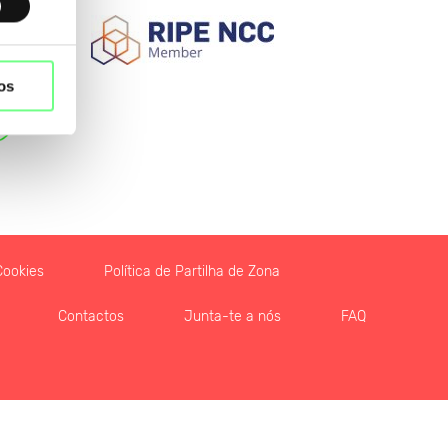
os
Cookies
Política de Partilha de Zona
Contactos
Junta-te a nós
FAQ