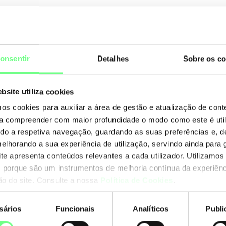
Os resultados mostram que a satisfação global se 
do .PT está nos 8.7 e confiança nos 8.9.
onsentir
Detalhes
Sobre os co
Sendo a escala de 1 a 10, consideramos que a ava
tod@s pela confiança.
bsite utiliza cookies
Os resultados do estudo estão disponíveis
aqui.
mos cookies para auxiliar a área de gestão e atualização de con
 a compreender com maior profundidade o modo como este é util
ando a respetiva navegação, guardando as suas preferências e, 
melhorando a sua experiência de utilização, servindo ainda para g
ite apresenta conteúdos relevantes a cada utilizador. Utilizamos
+ notícias
 porque são um instrumentos de melhoria contínua da experiênc
ção do site. Consulte a nossa
Política de Cookies
.
sários
Funcionais
Analíticos
Publi
nto