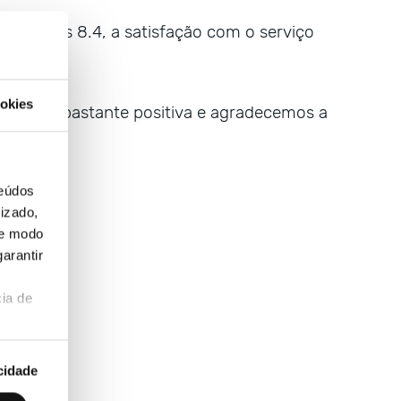
situa nos 8.4, a satisfação com o serviço
okies
liação é bastante positiva e agradecemos a
teúdos
izado,
de modo
arantir
ia de
cidade