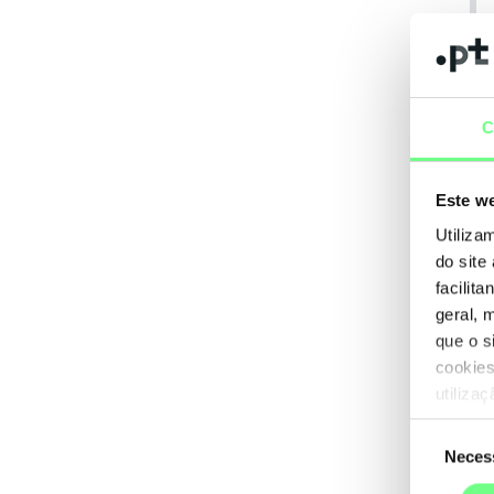
C
Este we
Utiliza
do site
facilit
geral, 
que o s
cookies
utiliza
Seleção
Neces
de
consentime