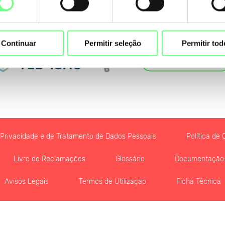
Continuar
Permitir seleção
Permitir tod
e Privacidade e de Tratamento de Dados Pessoais
Política de 
Livro de Reclamações
Glossário
Documentação
Avisos Legais
Termos de Utilização
Ficha Técnica