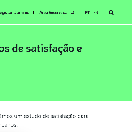
egistar Domínio
Área Reservada
PT
EN
os de satisfação e
zámos um estudo de satisfação para
rceiros.