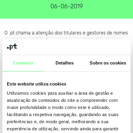
06-06-2019
O .pt chama a atenção dos titulares e gestores de nomes
de domínio registados em .pt, para o teor de mensagens
de email provenientes de entidades que não têm
qualquer relação com a Associação DNS.PT. Todas as
Consentir
Detalhes
Sobre os cookies
questões relativas a domínios registados em .pt, deverão
ser tratadas diretamente junto da Associação DNS.PT ou
dos seus registrars acreditados. Caso tenha alguma
Este website utiliza cookies
questão, por favor,
contacte-nos
, estamos ao seu dispor.
Utilizamos cookies para auxiliar a área de gestão e
atualização de conteúdos do site a compreender com
maior profundidade o modo como este é utilizado,
+ notícias
facilitando a respetiva navegação, guardando as suas
preferências e, de modo geral, melhorando a sua
experiência de utilização, servindo ainda para garantir