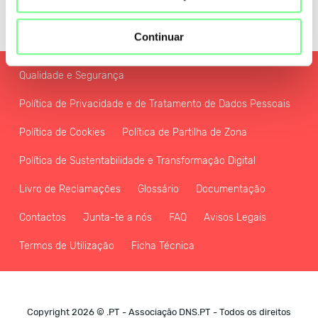
Continuar
Qualidade e Segurança
Política de Privacidade e de Tratamento de Dados Pessoais
Política de Cookies
Política de Partilha de Zona
Política de Sustentabilidade e Transformação Digital
Livro de Reclamações
Glossário
Documentação
Contactos
Junta-te a nós
FAQ
Avisos Legais
Termos de Utilização
Ficha Técnica
Copyright 2026 © .PT - Associação DNS.PT - Todos os direitos