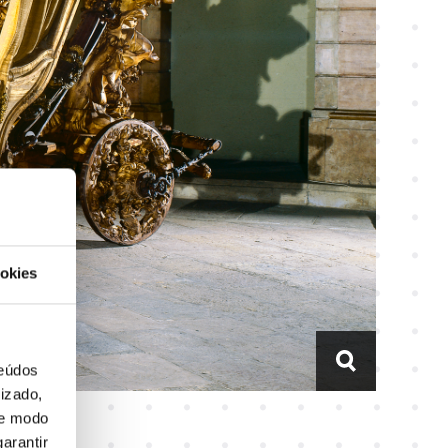
okies
teúdos
izado,
de modo
arantir