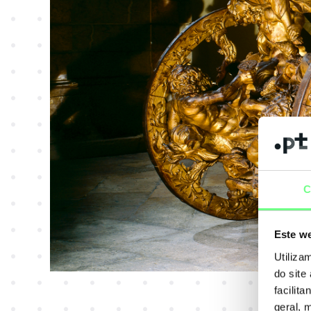
C
Este we
Utiliza
do site
facilit
geral, 