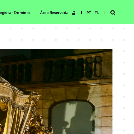
egistar Domínio
Área Reservada
PT
EN