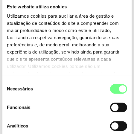
Este website utiliza cookies
Utilizamos cookies para auxiliar a área de gestão e
atualização de conteúdos do site a compreender com
Mensagem
maior profundidade o modo como este é utilizado,
facilitando a respetiva navegação, guardando as suas
preferências e, de modo geral, melhorando a sua
experiência de utilização, servindo ainda para garantir
que o site apresenta conteúdos relevantes a cada
utilizador. Utilizamos cookies porque são um
O .pt não tem qualquer interferência nesta mensagem.
instrumentos de melhoria contínua da experiência de
Consulte, por favor, a nossa
Política de Privacidade
.
utilização do site. Consulte a nossa
Política de Cookies
.
Seleção
Necessários
de
Por questões de segurança
insira, por favor, a chave de
consentimento
segurança
abaixo para prosseguir.
Funcionais
Por favor copie os caracteres da imagem para o campo
abaixo.
Analíticos