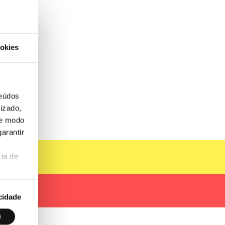
okies
teúdos
izado,
de modo
arantir
ia de
cidade