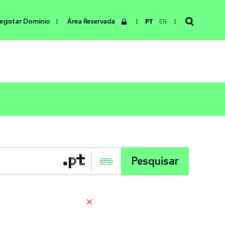
egistar Domínio
Área Reservada
PT
EN