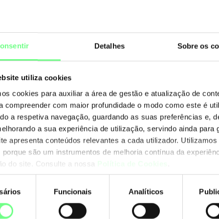
sira, por favor, a chave de segurança
abaixo para prosseguir.
s da imagem para o campo abaixo.
onsentir
Detalhes
Sobre os co
bsite utiliza cookies
mos cookies para auxiliar a área de gestão e atualização de con
 a compreender com maior profundidade o modo como este é util
ando a respetiva navegação, guardando as suas preferências e, 
melhorando a sua experiência de utilização, servindo ainda para g
ite apresenta conteúdos relevantes a cada utilizador. Utilizamos
 porque são um instrumentos de melhoria contínua da experiênc
ção do site. Consulte a nossa
Política de Cookies
.
acteres especiais (IDN's)
r alterações técnicas deverá recorrer ao avaliador técnico
sários
Funcionais
Analíticos
Publi
nto
r alterações técnicas deverá recorrer ao avaliador técnico