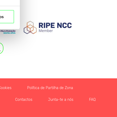
os
 IDN
primário:
Cookies
Política de Partilha de Zona
Contactos
Junta-te a nós
FAQ
oax