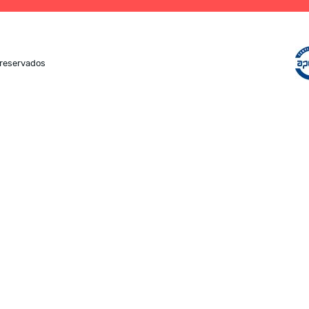
o domínio canção.pt nos
er utilizada a forma xn—cano-
 reservados
considerados os caracteres
eto português: (`) acento
ento circunflexo e (~) til.
em sentido quando aplicados
 â; ã; ç; é; ê; í; ó; ô; õ; ú).