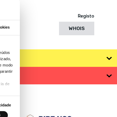
Registo
okies
WHOIS
teúdos
izado,
de modo
arantir
ia de
cidade
 IDN