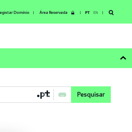
egistar Domínio
Área Reservada
PT
EN