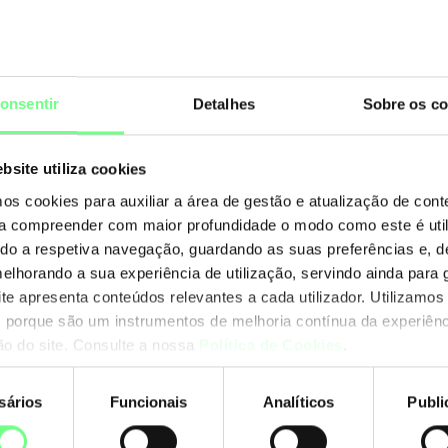
onsentir
Detalhes
Sobre os co
bsite utiliza cookies
mos cookies para auxiliar a área de gestão e atualização de con
 a compreender com maior profundidade o modo como este é util
ando a respetiva navegação, guardando as suas preferências e, 
melhorando a sua experiência de utilização, servindo ainda para g
acteres especiais (IDN's)
r alterações técnicas deverá recorrer ao avaliador técnico
ite apresenta conteúdos relevantes a cada utilizador. Utilizamos
 porque são um instrumentos de melhoria contínua da experiênc
ção do site. Consulte a nossa
Política de Cookies
.
r alterações técnicas deverá recorrer ao avaliador técnico
Avaliar Domínio
firmar a boa configuração
dos para o seu domínio.
sários
Funcionais
Analíticos
Publi
nto
Converter para
nome do domínio e do
sponibiliza aos seus
Domínio a verificar: