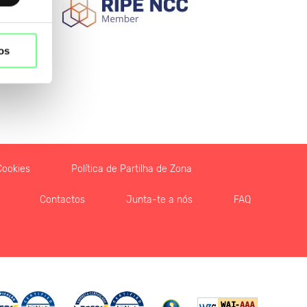
os
primário:
Cookies
Política de Partilha de Zona
Contactos
Junta-te a nós
FAQ
oax