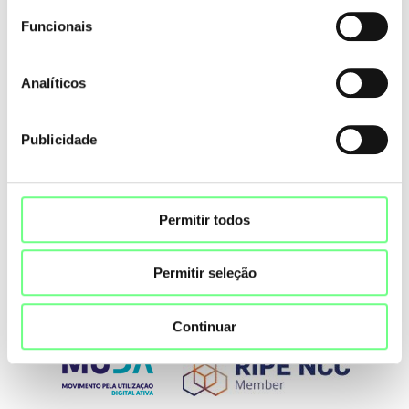
Domínio:
canção
Funcionais
Punycode:
xn--cano-ioax
Analíticos
Publicidade
Permitir todos
Permitir seleção
Continuar