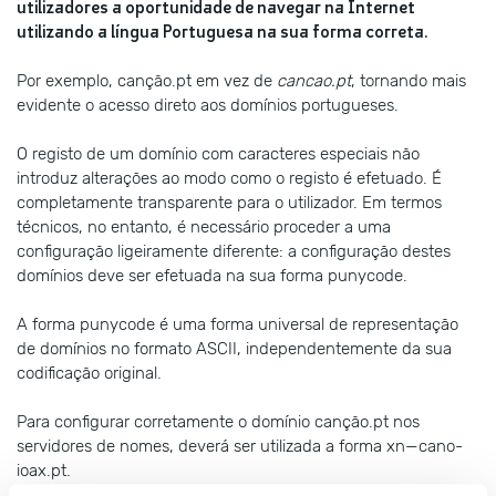
IP ou nome do servidor, confirma automaticamente se o
utilizadores a oportunidade de navegar na Internet
mesmo se encontra devidamente configurado ou se, pelo
utilizando a língua Portuguesa na sua forma correta.
contrário, existe alguma incorreção técnica. Neste último caso,
são listadas as incorreções.
Por exemplo, canção.pt em vez de
cancao.pt
, tornando mais
evidente o acesso direto aos domínios portugueses.
Exemplo:
O registo de um domínio com caracteres especiais não
introduz alterações ao modo como o registo é efetuado. É
Domínio a verificar:
nic.pt
completamente transparente para o utilizador. Em termos
IP ou nome do servidor primário:
193.136.0.1
ou
ns.pt.pt
técnicos, no entanto, é necessário proceder a uma
configuração ligeiramente diferente: a configuração destes
domínios deve ser efetuada na sua forma punycode.
Avaliar Domínio
A forma punycode é uma forma universal de representação
de domínios no formato ASCII, independentemente da sua
codificação original.
Domínio a verificar:
Para configurar corretamente o domínio canção.pt nos
servidores de nomes, deverá ser utilizada a forma xn—cano-
ioax.pt.