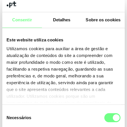
IP ou nome do servidor primário:
Por enquanto, apenas foram considerados os caracteres
especiais constantes do alfabeto português: (`) acento
grave, (`) acento agudo, (^) acento circunflexo e (~) til. Estes
Consentir
Detalhes
Sobre os cookies
caracteres apenas fazem sentido quando aplicados
segundo a língua portuguesa (à; á; â; ã; ç; é; ê; í; ó; ô; õ; ú).
Este website utiliza cookies
Utilizamos cookies para auxiliar a área de gestão e
Converter para IDN
atualização de conteúdos do site a compreender com
maior profundidade o modo como este é utilizado,
facilitando a respetiva navegação, guardando as suas
Domínio a Converter:
preferências e, de modo geral, melhorando a sua
experiência de utilização, servindo ainda para garantir
que o site apresenta conteúdos relevantes a cada
utilizador. Utilizamos cookies porque são um
instrumentos de melhoria contínua da experiência de
utilização do site. Consulte a nossa
Política de Cookies
.
Seleção
Necessários
de
Exemplo:
consentimento