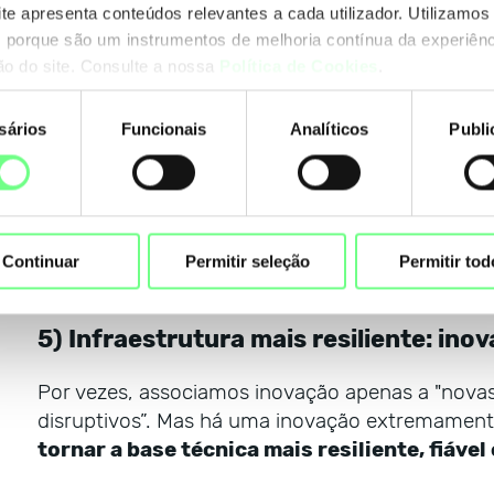
ite apresenta conteúdos relevantes a cada utilizador. Utilizamos
Inovação não acontece por decreto. Acontece 
 porque são um instrumentos de melhoria contínua da experiênc
pode falar de problemas, testar caminhos, discut
ção do site. Consulte a nossa
Política de Cookies
.
isso só existe com relações saudáveis e confiança
caPTar é um dos instrumentos onde se partilha s
sários
Funcionais
Analíticos
Publi
falhas e as experiências.
nto
O que cuidámos com intenção
Escuta ativa e presença regular com as equip
Comunicação diversificada clara, sem "jargão
Continuar
Permitir seleção
Permitir tod
Geração e alinhamento de ideias que possam
5) Infraestrutura mais resiliente: ino
Por vezes, associamos inovação apenas a "novas
disruptivos”. Mas há uma inovação extremamente 
tornar a base técnica mais resiliente, fiável 