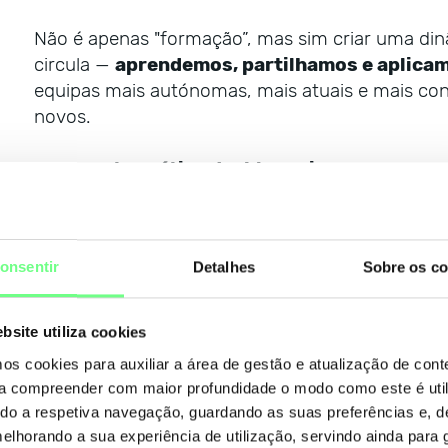
Não é apenas "formação”, mas sim criar uma d
circula —
aprendemos, partilhamos e aplica
equipas mais autónomas, mais atuais e mais conf
novos.
O que esta prática desbloqueia
Equipas mais atualizadas e mais capazes de 
Maior retenção e partilha de conhecimento
Um ambiente onde aprender é parte do traba
onsentir
Detalhes
Sobre os co
4) Confiança e integração: a base invi
transformação
bsite utiliza cookies
mos cookies para auxiliar a área de gestão e atualização de con
Nenhuma mudança é sustentável sem confiança. P
 a compreender com maior profundidade o modo como este é util
a integração junto das equipas e a construção 
ando a respetiva navegação, guardando as suas preferências e, 
stakeholders: colaboradores, conselho diretivo e
melhorando a sua experiência de utilização, servindo ainda para g