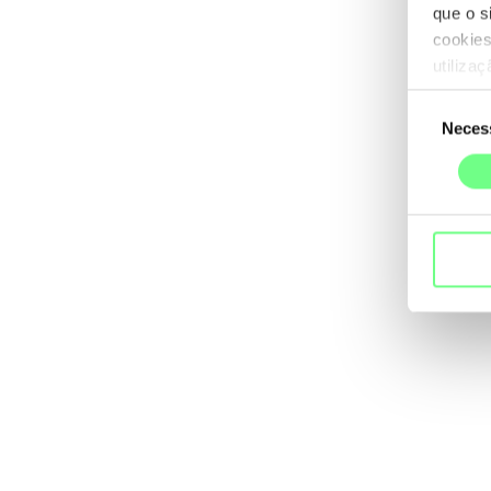
que o s
cookies
utiliza
Seleção
Neces
de
consentime