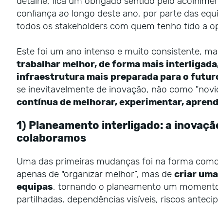
detalhe, fica um obrigado sentido pelo acolhiment
confiança ao longo deste ano, por parte das equi
todos os stakeholders com quem tenho tido a op
Este foi um ano intenso e muito consistente, m
trabalhar melhor, de forma mais interligad
infraestrutura mais preparada para o futur
se inevitavelmente de inovação, não como "novi
contínua de melhorar, experimentar, aprende
1) Planeamento interligado: a inova
colaboramos
Uma das primeiras mudanças foi na forma como s
apenas de "organizar melhor”, mas de
criar uma
equipas
, tornando o planeamento um momento d
partilhadas, dependências visíveis, riscos anteci