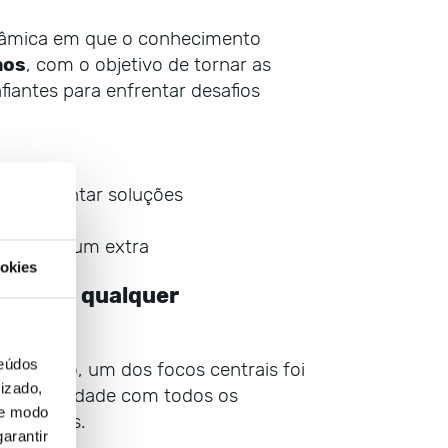
inâmica em que o conhecimento
mos
, com o objetivo de tornar as
iantes para enfrentar desafios
experimentar soluções
lho, não um extra
okies
sível de qualquer
teúdos
or isso, um dos focos centrais foi
izado,
de proximidade com todos os
de modo
 parceiros.
arantir