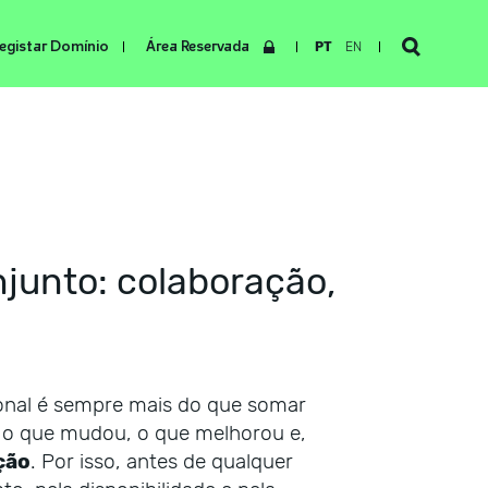
egistar Domínio
Área Reservada
PT
EN
junto: colaboração,
ional é sempre mais do que somar
er o que mudou, o que melhorou e,
ção
. Por isso, antes de qualquer