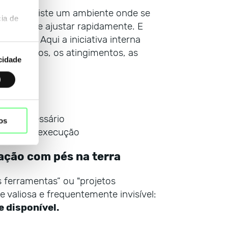
quando existe um ambiente onde se
ia de
ir riscos e ajustar rapidamente. E
 mútua. Aqui a iniciativa interna
em receios, os atingimentos, as
cidade
as
” desnecessário
os
 garantir execução
vação com pés na terra
 ferramentas” ou "projetos
valiosa e frequentemente invisível:
e disponível.