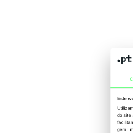
C
Este we
Utiliza
do site
facilit
geral, 