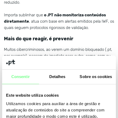
reduzido.
Importa sublinhar que
o .PT não monitoriza conteúdos
diretamente
, atua com base em alertas emitidos pela IWF, os
quais seguem protocolos rigorosos de validação.
Mais do que reagir, é prevenir
Muitos cibercriminosos, ao verem um domínio bloqueado (.pt,
por exemplo), passam de imediato para outro, como .com ou
.xyz. É o chamado "salto de TLD”. Com a ferramenta
TLD
Hopping List
, o .PT pode agora seguir estes movimentos e
antecipar registos suspeitos — ajudando a travar o problema
Consentir
Detalhes
Sobre os cookies
antes mesmo de começar
.
O que isto significa para quem tem um site em
Este website utiliza cookies
.pt?
Utilizamos cookies para auxiliar a área de gestão e
Se tem um
site com domínio .pt
, esta medida protege-o.
atualização de conteúdos do site a compreender com
Com este sistema, conseguimos:
maior profundidade o modo como este é utilizado,