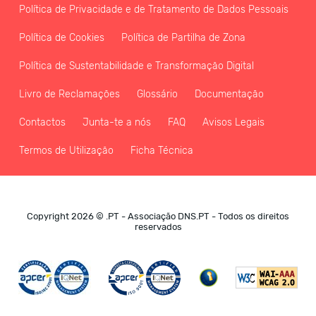
Política de Privacidade e de Tratamento de Dados Pessoais
Política de Cookies
Política de Partilha de Zona
Política de Sustentabilidade e Transformação Digital
Livro de Reclamações
Glossário
Documentação
Contactos
Junta-te a nós
FAQ
Avisos Legais
Termos de Utilização
Ficha Técnica
Copyright 2026 © .PT - Associação DNS.PT - Todos os direitos
reservados