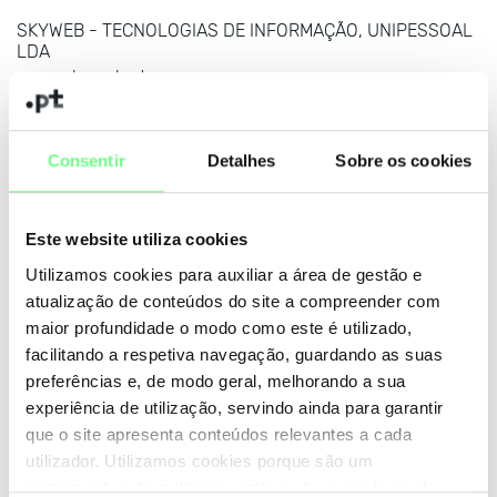
SKYWEB - TECNOLOGIAS DE INFORMAÇÃO, UNIPESSOAL
LDA
www.skyweb.pt
Safenames Ltd
www.safenames.net
Consentir
Detalhes
Sobre os cookies
Realtime Register B.V.
www.realtimeregister.com
Este website utiliza cookies
REAGE LDA
Utilizamos cookies para auxiliar a área de gestão e
www.reage.pt
atualização de conteúdos do site a compreender com
maior profundidade o modo como este é utilizado,
IDEVELOPER - GESTÃO E TECNOLOGIAS DE
facilitando a respetiva navegação, guardando as suas
INFORMAÇÃO, UNIPESSOAL LDA
preferências e, de modo geral, melhorando a sua
www.ptwebsite.com
experiência de utilização, servindo ainda para garantir
que o site apresenta conteúdos relevantes a cada
SAMPLING LINE - SERVIÇOS E INTERNET, LDA
utilizador. Utilizamos cookies porque são um
www.ptservidor.pt
instrumentos de melhoria contínua da experiência de