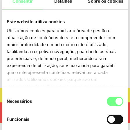
Consentir
Detalhes
Sobre os cookies
SAMPLING LINE - SERVIÇOS E INTERNET, LDA,
Avenida Amália Rodrigues, nº 6, Loja D, Odivelas,
Este website utiliza cookies
2675-432 Odivelas, PT
Utilizamos cookies para auxiliar a área de gestão e
atualização de conteúdos do site a compreender com
Informação do Nameserver
maior profundidade o modo como este é utilizado,
ns1.aftermarket.com
facilitando a respetiva navegação, guardando as suas
ns2.aftermarket.com
preferências e, de modo geral, melhorando a sua
experiência de utilização, servindo ainda para garantir
que o site apresenta conteúdos relevantes a cada
utilizador. Utilizamos cookies porque são um
instrumentos de melhoria contínua da experiência de
utilização do site. Consulte a nossa
Política de Cookies
.
Avaliador Técnico
Seleção
Necessários
de
Converter domínios com caracteres
consentimento
Ao registar um novo domínio, ou sempre que realizar
especiais (IDN's)
alterações técnicas deverá recorrer ao avaliador técnico
Funcionais