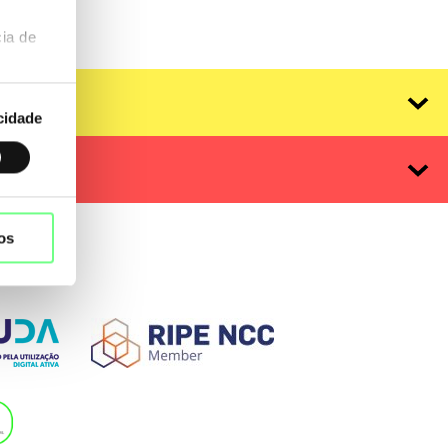
ia de
cidade
os
 IDN
primário: