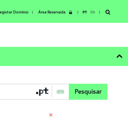
egistar Domínio
Área Reservada
PT
EN