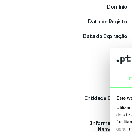
Domínio
Data de Registo
Data de Expiração
Estado
Titular
C
Entidade Gestora
Este we
Utiliza
do site
facilit
Informação do
Nameserver
geral, 