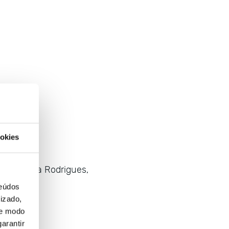
okies
da Amália Rodrigues,
teúdos
izado,
de modo
arantir