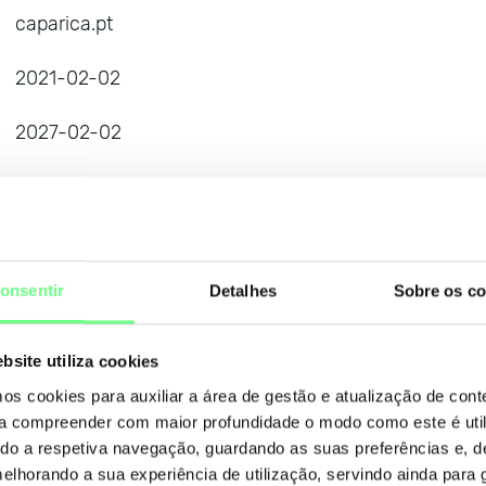
caparica.pt
2021-02-02
2027-02-02
Registered
Confidencial
Contactar Titular
onsentir
Detalhes
Sobre os co
SAMPLING LINE - SERVIÇOS E INTERNET, LDA
SAMPLING LINE - SERVIÇOS E INTERNET, LDA, Aveni
bsite utiliza cookies
nº 6, Loja D, Odivelas, 2675-432 Odivelas, PT
mos cookies para auxiliar a área de gestão e atualização de con
 a compreender com maior profundidade o modo como este é util
ns1.aftermarket.com
ando a respetiva navegação, guardando as suas preferências e, 
melhorando a sua experiência de utilização, servindo ainda para g
ns2.aftermarket.com