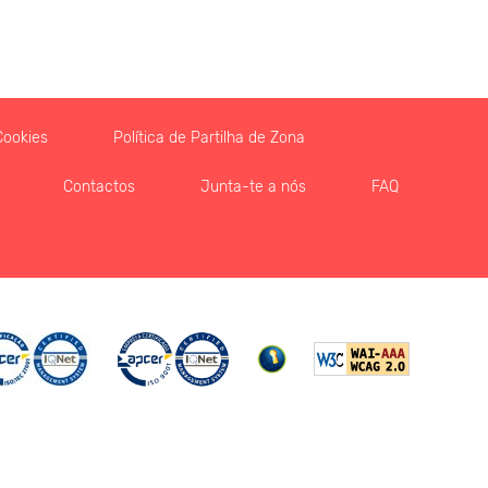
Cookies
Política de Partilha de Zona
Contactos
Junta-te a nós
FAQ
oax