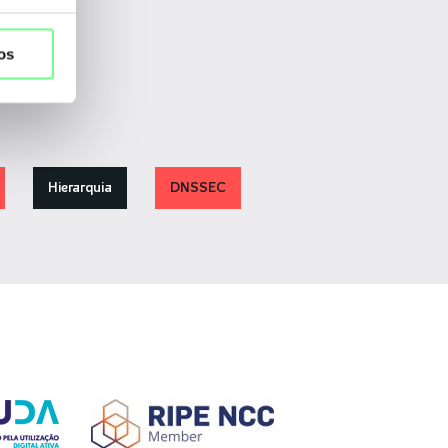
os
Hierarquia
DNSSEC