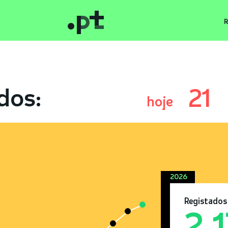
R
dos:
21
hoje
2026
Registados
2.