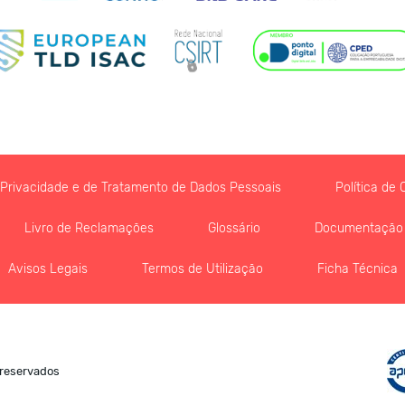
e Privacidade e de Tratamento de Dados Pessoais
Política de 
Livro de Reclamações
Glossário
Documentação
Avisos Legais
Termos de Utilização
Ficha Técnica
 reservados