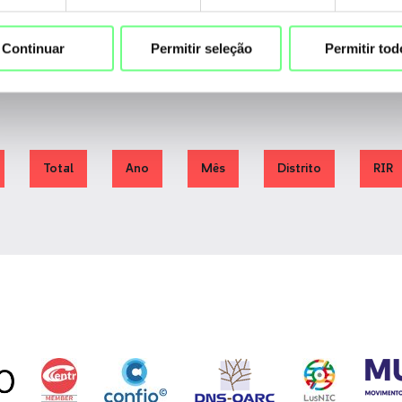
Continuar
Permitir seleção
Permitir tod
Total
Ano
Mês
Distrito
RIR