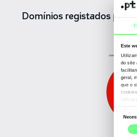
Domínios registados
por H
C
Este we
Outros: 0.15%
Utiliza
.com.pt: 3.70%
do site
facilit
geral, 
que o s
cookies
utiliza
Seleção
Neces
de
consentime