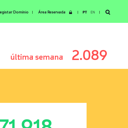
egistar Domínio
Área Reservada
PT
EN
2.089
última semana
171.918