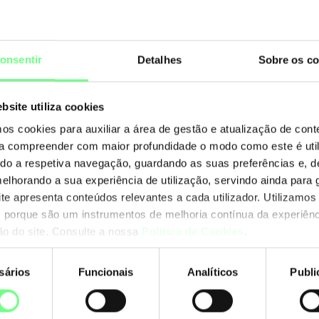
Hi
ierarquia
.pt
onsentir
Detalhes
Sobre os co
.c
bsite utiliza cookies
Ou
mos cookies para auxiliar a área de gestão e atualização de con
 a compreender com maior profundidade o modo como este é util
ando a respetiva navegação, guardando as suas preferências e, 
melhorando a sua experiência de utilização, servindo ainda para g
ite apresenta conteúdos relevantes a cada utilizador. Utilizamos
 porque são um instrumentos de melhoria contínua da experiênc
ção do site. Consulte a nossa
Política de Cookies
.
sários
Funcionais
Analíticos
Publi
nto
.pt: 96.15%