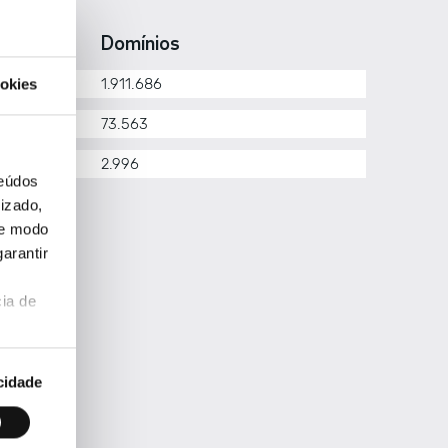
erarquia
Domínios
1.911.686
okies
om.pt
73.563
tros
2.996
teúdos
izado,
de modo
arantir
ia de
cidade