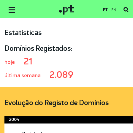
PT
EN
Estatísticas
Domínios Registados:
21
hoje
2.089
última semana
Evolução do Registo de Domínios
2004