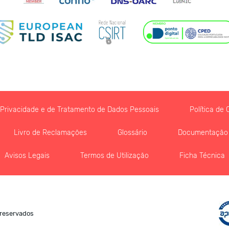
e Privacidade e de Tratamento de Dados Pessoais
Política de 
Livro de Reclamações
Glossário
Documentação
Avisos Legais
Termos de Utilização
Ficha Técnica
 reservados