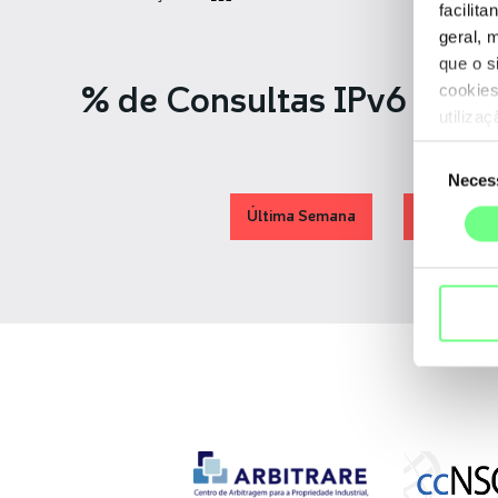
facilit
geral, 
que o s
% de Consultas IPv6 - 20
cookies
utiliza
Seleção
Neces
de
consentime
Última Semana
Evolução