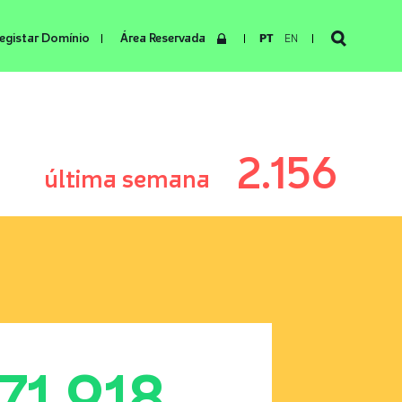
egistar Domínio
Área Reservada
PT
EN
2.156
última semana
171.918