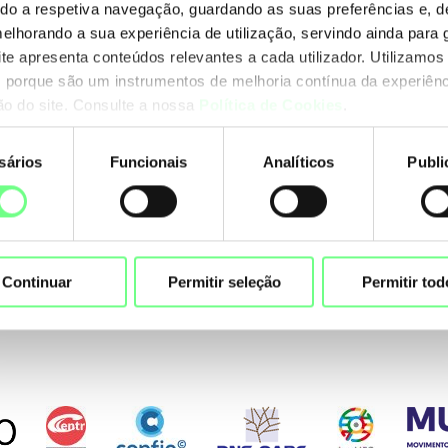
ando a respetiva navegação, guardando as suas preferências e, 
melhorando a sua experiência de utilização, servindo ainda para g
ite apresenta conteúdos relevantes a cada utilizador. Utilizamos
26
 porque são um instrumentos de melhoria contínua da experiênc
ção do site. Consulte a nossa
Política de Cookies
.
sários
Funcionais
Analíticos
Publi
nto
Total
Ano
Mês
Distrito
RIR
Continuar
Permitir seleção
Permitir tod