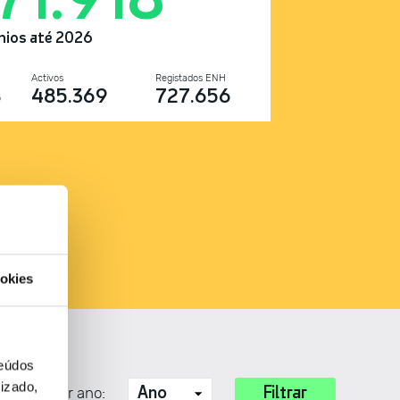
nios até 2026
Activos
Registados ENH
8
485.369
727.656
okies
teúdos
izado,
squisa por ano: