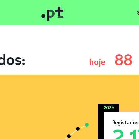
R
dos:
88
hoje
2026
Registados
2.