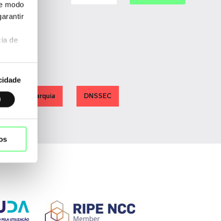
de modo
arantir
ia de
cidade
Hierarquia
DNSSEC
os