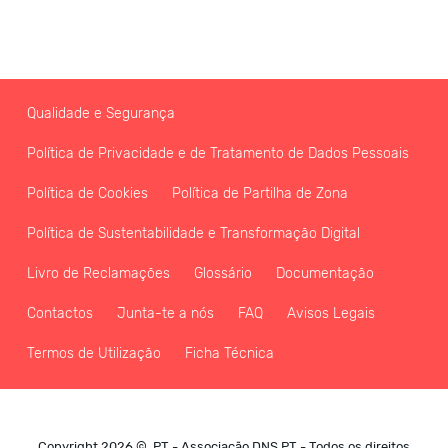
Qualidade e Segurança
Política de Privacidade e de Tratamento de Dados Pessoais
Política de Cookies
Política de Partilha de Zona
Política de Sustentabilidade e Transformação Digital
Livro de Reclamações
Glossário
Documentação
Contactos
Junta-te a nós
FAQ
Avisos Legais
Termos de Utilização
Ficha Técnica
Copyright 2026 © .PT - Associação DNS.PT - Todos os direitos