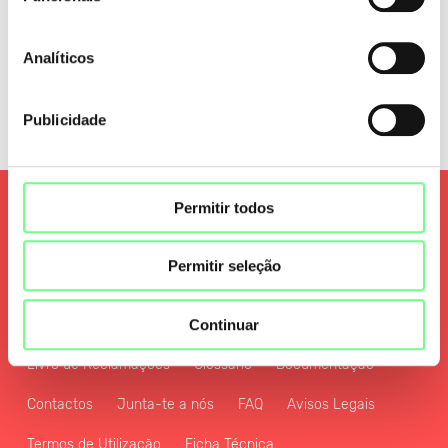
Analíticos
Publicidade
Qualidade e Segurança
Permitir todos
Política de Privacidade e de Tratamento de Dados Pessoais
Permitir seleção
Política de Cookies
Política de Partilha de Zona
Continuar
Política de Sustentabilidade e Transformação Digital
Livro de Reclamações
Glossário
Documentação
Contactos
Junta-te a nós
FAQ
Avisos Legais
Termos de Utilização
Ficha Técnica