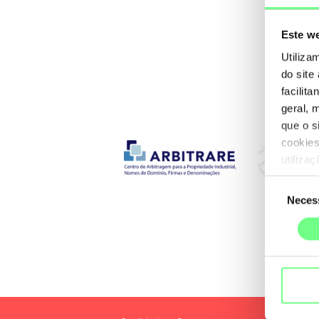
Este we
Prim
Utiliza
do site
facilit
geral, 
que o s
cookies
utiliza
Seleção
Neces
de
consentime