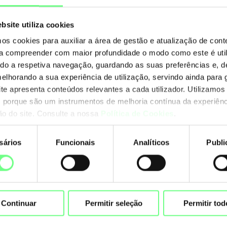
bsite utiliza cookies
eira
Anterior
1
2
3
4
5
6
mos cookies para auxiliar a área de gestão e atualização de con
 a compreender com maior profundidade o modo como este é util
ando a respetiva navegação, guardando as suas preferências e, 
melhorando a sua experiência de utilização, servindo ainda para g
ite apresenta conteúdos relevantes a cada utilizador. Utilizamos
 porque são um instrumentos de melhoria contínua da experiênc
ção do site. Consulte a nossa
Política de Cookies
.
sários
Funcionais
Analíticos
Publi
nto
Continuar
Permitir seleção
Permitir tod