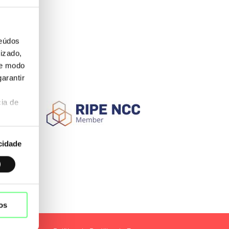
7
teúdos
izado,
de modo
arantir
ia de
cidade
os