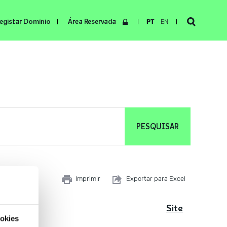
egistar Domínio
Área Reservada
PT
EN
Imprimir
Exportar para Excel
ome
Site
okies