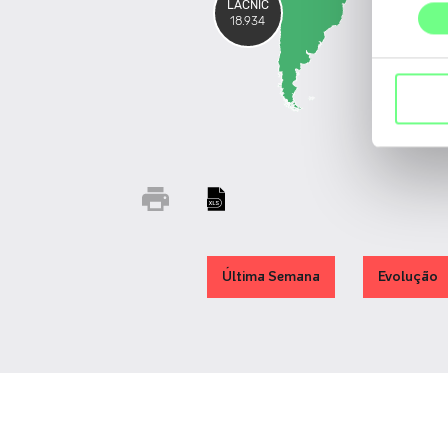
consentime
LACNIC
18.934
Última Semana
Evolução