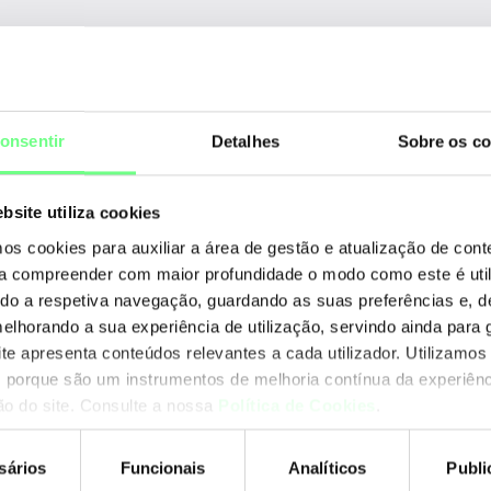
R
RIR
Af
onsentir
Detalhes
Sobre os co
AP
bsite utiliza cookies
AR
mos cookies para auxiliar a área de gestão e atualização de con
LA
 a compreender com maior profundidade o modo como este é util
RIPE NCC
ando a respetiva navegação, guardando as suas preferências e, 
RI
2.064.022
melhorando a sua experiência de utilização, servindo ainda para g
ite apresenta conteúdos relevantes a cada utilizador. Utilizamos
APNIC
 porque são um instrumentos de melhoria contínua da experiênc
22.695
ção do site. Consulte a nossa
Política de Cookies
.
C
sários
Funcionais
Analíticos
Publi