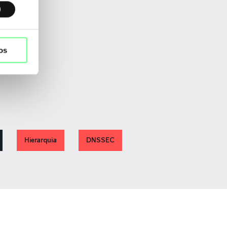
os
Hierarquia
DNSSEC