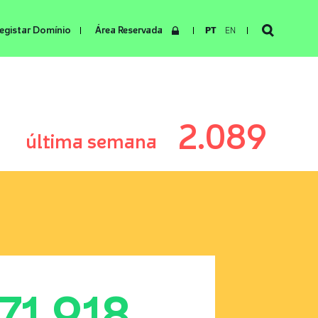
egistar Domínio
Área Reservada
PT
EN
2.089
última semana
171.918