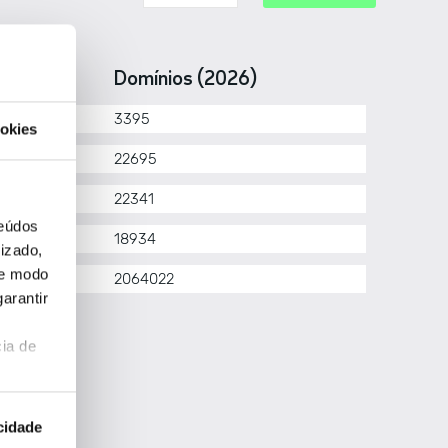
IR
Domínios (2026)
riNIC
3395
okies
NIC
22695
IN
22341
teúdos
CNIC
18934
izado,
de modo
PE NCC
2064022
arantir
ia de
cidade