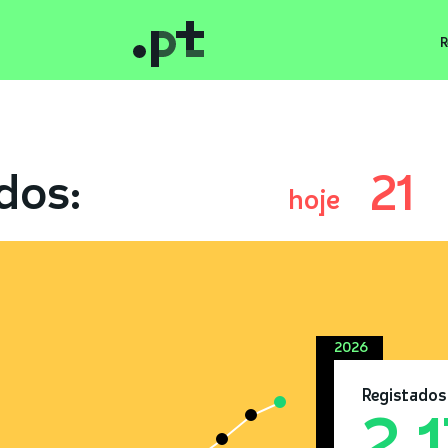
R
dos:
21
hoje
2026
Registados
2.