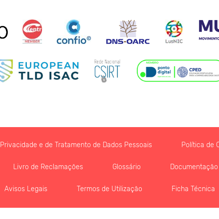
e Privacidade e de Tratamento de Dados Pessoais
Política de 
Livro de Reclamações
Glossário
Documentação
Avisos Legais
Termos de Utilização
Ficha Técnica