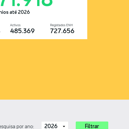
nios até 2026
Activos
Registados ENH
8
485.369
727.656
squisa por ano: