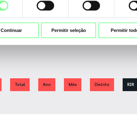
nto
Continuar
Permitir seleção
Permitir tod
Total
Ano
Mês
Distrito
RIR