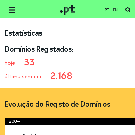
PT
EN
Estatísticas
Domínios Registados:
33
hoje
2.168
última semana
Evolução do Registo de Domínios
2004