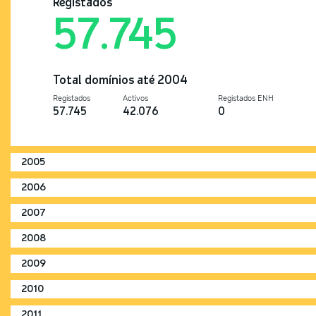
Registados
57.745
Total domínios até 2004
Registados
Activos
Registados ENH
57.745
42.076
0
2005
2006
Registados
79.906
2007
Registados
118.676
2008
Registados
184.809
2009
Registados
Total domínios até 2005
247.898
2010
Registados
Activos
Registados ENH
Registados
Total domínios até 2006
79.906
59.130
1.876
2011