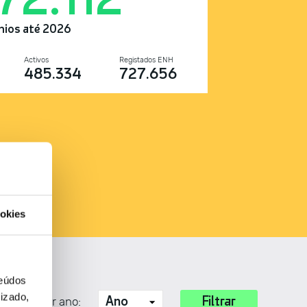
nios até 2026
Activos
Registados ENH
485.334
727.656
okies
teúdos
izado,
squisa por ano: