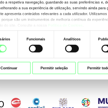
ando a respetiva navegação, guardando as suas preferências e, 
melhorando a sua experiência de utilização, servindo ainda para g
ite apresenta conteúdos relevantes a cada utilizador. Utilizamos
26
 porque são um instrumentos de melhoria contínua da experiênc
ção do site. Consulte a nossa
Política de Cookies
.
sários
Funcionais
Analíticos
Publi
nto
Total
Ano
Mês
Distrito
RIR
Continuar
Permitir seleção
Permitir tod