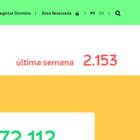
egistar Domínio
Área Reservada
PT
EN
2.153
última semana
172.112