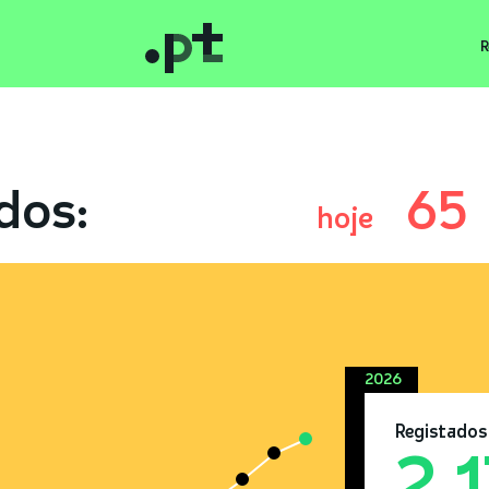
R
dos:
65
hoje
2026
Registados
2.