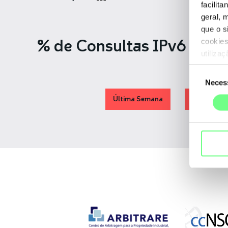
facilit
geral, 
que o s
% de Consultas IPv6 - 20
cookies
utiliza
Seleção
Neces
de
consentime
Última Semana
Evolução