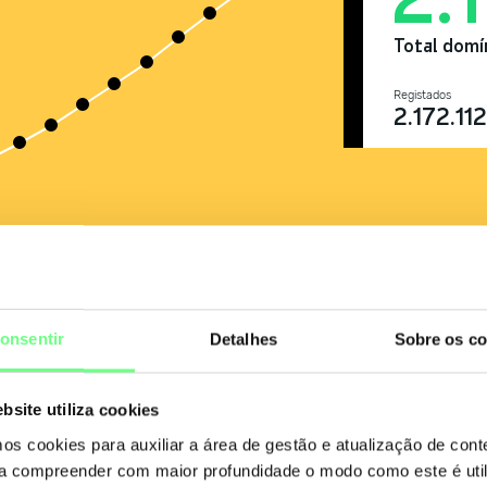
Total domí
Registados
2.172.112
2018
2020
2022
2024
2026
onsentir
Detalhes
Sobre os co
bsite utiliza cookies
mos cookies para auxiliar a área de gestão e atualização de con
 a compreender com maior profundidade o modo como este é util
Pe