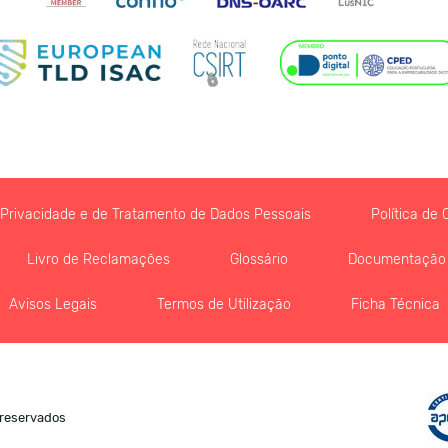
e Privacidade e de Tratamento de Dados Pessoais
Política de 
Livro de Reclamações
Glossário
Documentação
Avisos Legais
Termos de Utilização
Ficha Técnica
 reservados