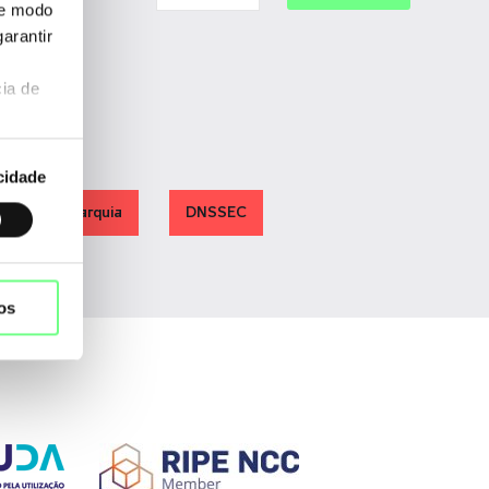
de modo
arantir
ia de
cidade
Hierarquia
DNSSEC
os