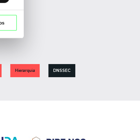
os
Hierarquia
DNSSEC