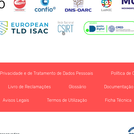
e Privacidade e de Tratamento de Dados Pessoais
Política de 
Livro de Reclamações
Glossário
Documentação
Avisos Legais
Termos de Utilização
Ficha Técnica