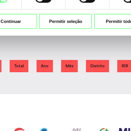
Agosto
Maio
Julho
Junho
Continuar
Permitir seleção
Permitir tod
Total
Ano
Mês
Distrito
RIR