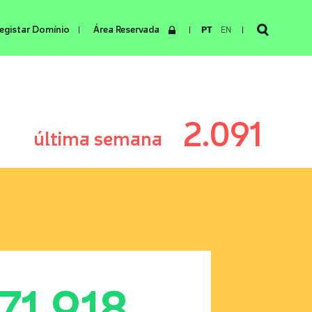
egistar Domínio
Área Reservada
PT
EN
2.091
última semana
171.918