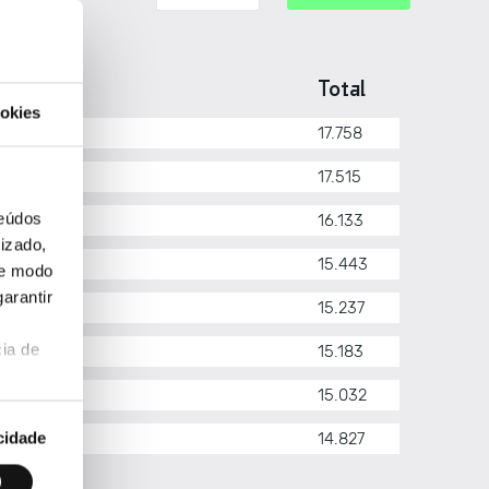
ês
Total
okies
osto
17.758
lho
17.515
teúdos
nho
16.133
izado,
io
15.443
de modo
arantir
il
15.237
ia de
rço
15.183
vereiro
15.032
cidade
neiro
14.827