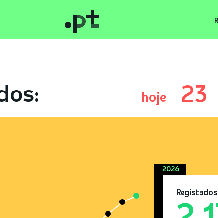
R
dos:
23
hoje
2026
Registados
2.