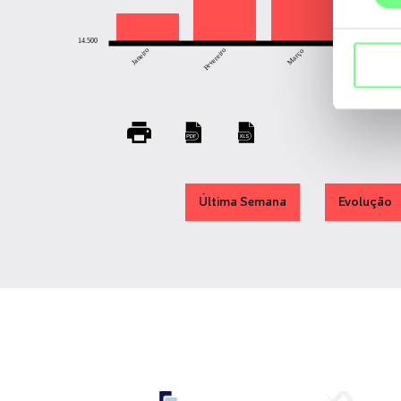
14.500
Abril
Janeiro
Fevereiro
Março
Última Semana
Evolução