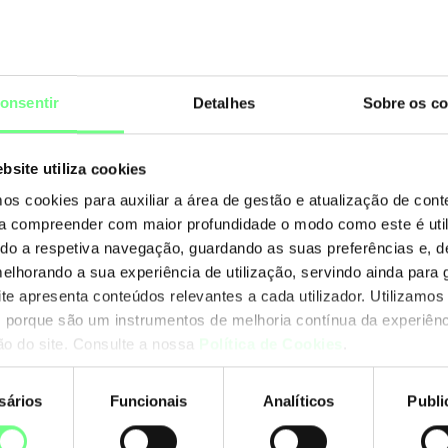
M
2026
onsentir
Detalhes
Sobre os co
Ag
Ju
bsite utiliza cookies
mos cookies para auxiliar a área de gestão e atualização de con
Ju
 a compreender com maior profundidade o modo como este é util
Ma
ando a respetiva navegação, guardando as suas preferências e, 
melhorando a sua experiência de utilização, servindo ainda para g
Abr
ite apresenta conteúdos relevantes a cada utilizador. Utilizamos
 porque são um instrumentos de melhoria contínua da experiênc
Ma
ção do site. Consulte a nossa
Política de Cookies
.
Fe
sários
Funcionais
Analíticos
Publi
Ja
nto