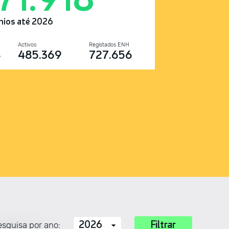
nios até 2026
Activos
Registados ENH
8
485.369
727.656
squisa por ano: