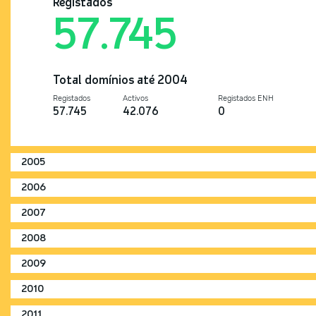
Registados
57.745
Total domínios até 2004
Registados
Activos
Registados ENH
57.745
42.076
0
2005
2006
Registados
79.906
2007
Registados
118.676
2008
Registados
184.809
2009
Registados
Total domínios até 2005
247.898
2010
Registados
Activos
Registados ENH
Registados
Total domínios até 2006
79.906
59.130
1.876
2011