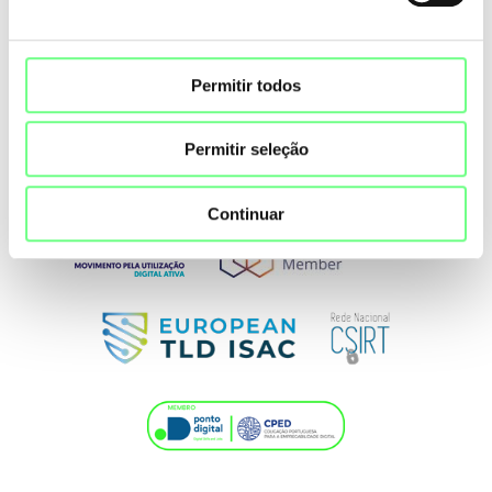
Permitir todos
Permitir seleção
Continuar