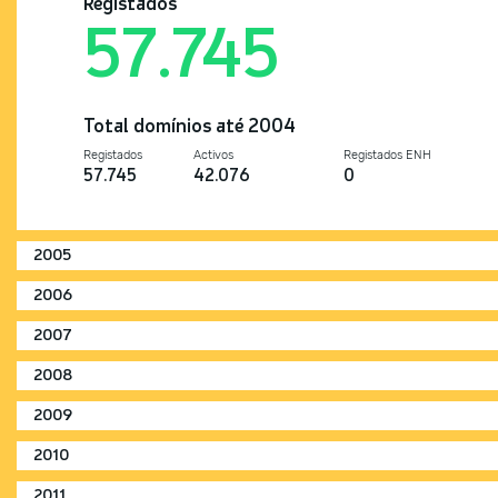
Registados
57.745
Total domínios até 2004
Registados
Activos
Registados ENH
57.745
42.076
0
2005
2006
Registados
79.906
2007
Registados
118.676
2008
Registados
184.809
2009
Registados
Total domínios até 2005
247.898
2010
Registados
Activos
Registados ENH
Registados
Total domínios até 2006
79.906
59.130
1.876
2011