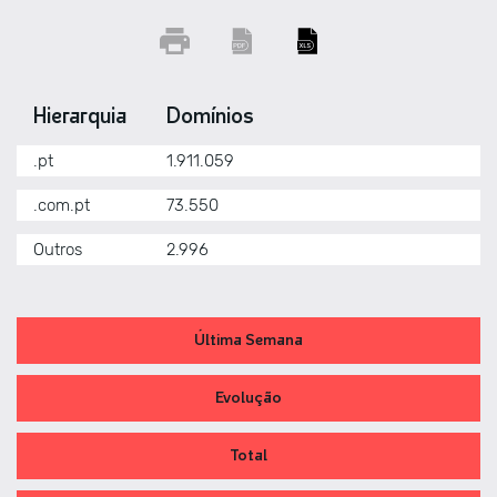
Hierarquia
Domínios
.pt
1.911.059
.com.pt
73.550
Outros
2.996
Última Semana
Evolução
Total