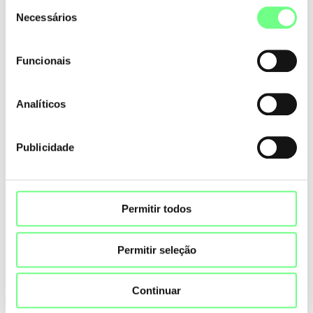
Seleção
Necessários
de
consentimento
Funcionais
Analíticos
Publicidade
Permitir todos
Permitir seleção
Continuar