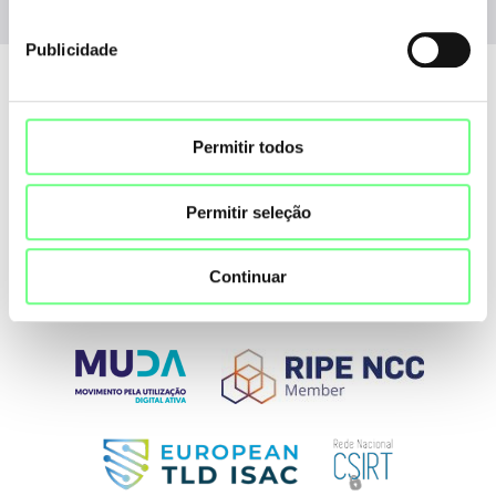
Publicidade
Permitir todos
Permitir seleção
Continuar