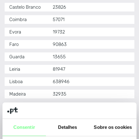
Castelo Branco
23826
Coimbra
57071
Evora
19732
Faro
90863
Guarda
13655
Leiria
81947
Lisboa
638946
Madeira
32935
carregar mais...
Consentir
Detalhes
Sobre os cookies
Última Semana