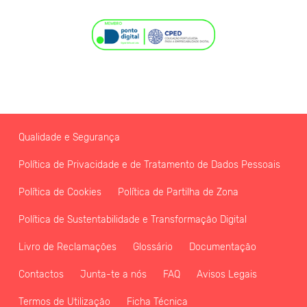
Qualidade e Segurança
Política de Privacidade e de Tratamento de Dados Pessoais
Política de Cookies
Política de Partilha de Zona
Política de Sustentabilidade e Transformação Digital
Livro de Reclamações
Glossário
Documentação
Contactos
Junta-te a nós
FAQ
Avisos Legais
Termos de Utilização
Ficha Técnica