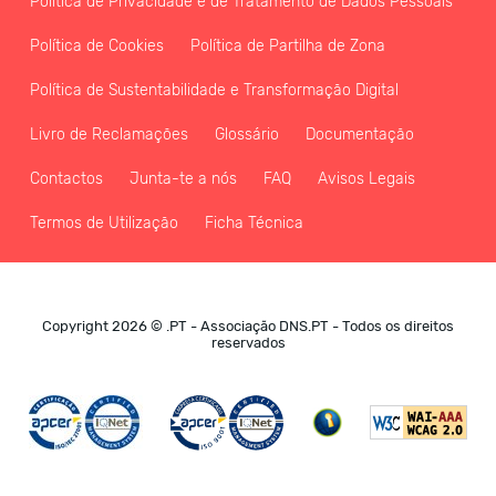
Política de Privacidade e de Tratamento de Dados Pessoais
Política de Cookies
Política de Partilha de Zona
Política de Sustentabilidade e Transformação Digital
Livro de Reclamações
Glossário
Documentação
Contactos
Junta-te a nós
FAQ
Avisos Legais
Termos de Utilização
Ficha Técnica
Copyright 2026 © .PT - Associação DNS.PT - Todos os direitos
reservados