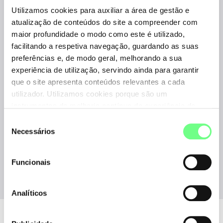
Utilizamos cookies para auxiliar a área de gestão e
Ano
atualização de conteúdos do site a compreender com
maior profundidade o modo como este é utilizado,
facilitando a respetiva navegação, guardando as suas
Mês
preferências e, de modo geral, melhorando a sua
experiência de utilização, servindo ainda para garantir
Distrito
que o site apresenta conteúdos relevantes a cada
utilizador. Utilizamos cookies porque são um
RIR
instrumentos de melhoria contínua da experiência de
utilização do site. Consulte a nossa
Política de Cookies
.
Seleção
Hierarquia
Necessários
de
consentimento
DNSSEC
Funcionais
Analíticos