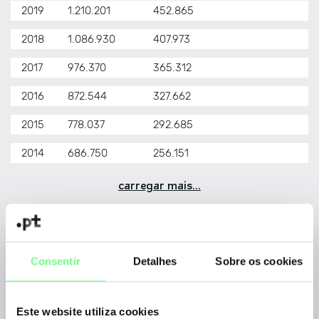
2019
1.210.201
452.865
2018
1.086.930
407.973
2017
976.370
365.312
2016
872.544
327.662
2015
778.037
292.685
2014
686.750
256.151
carregar mais...
Última Semana
Consentir
Detalhes
Sobre os cookies
Evolução
Este website utiliza cookies
Total