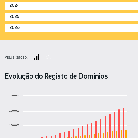
1.479.891
1.086.930
339.549
407.973
1.630.416
2024
Registados
Activos
Registados ENH
Registados
Total domínios até 2020
1.210.201
368.987
452.865
1.782.215
2025
Registados
Activos
Registados ENH
Registados
Total domínios até 2021
1.342.697
393.053
489.756
1.927.218
2026
Registados
Activos
Registados ENH
Registados
Total domínios até 2022
1.479.891
419.864
529.018
2.088.072
Registados
Activos
Registados ENH
Registados
Total domínios até 2023
1.630.416
439.424
577.354
2.171.918
Registados
Activos
Registados ENH
Total domínios até 2024
1.782.215
452.792
627.632
Visualização:
Registados
Activos
Registados ENH
Total domínios até 2025
1.927.218
457.904
675.362
Registados
Activos
Registados ENH
Evolução do Registo de Domínios
Total domínios até 2026
2.088.072
481.470
725.141
Registados
Activos
Registados ENH
2.171.918
485.369
727.656
3.000.000
2.000.000
1.000.000