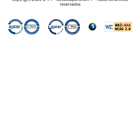
reservados