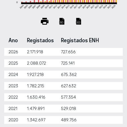
0
2004
2005
2006
2007
2008
2009
2010
2011
2012
2013
2014
2015
2016
2017
2018
2019
2020
2021
2022
2023
2024
2025
2026
Ano
Registados
Registados ENH
2026
2.171.918
727.656
2025
2.088.072
725.141
2024
1.927.218
675.362
2023
1.782.215
627.632
2022
1.630.416
577.354
2021
1.479.891
529.018
2020
1.342.697
489.756