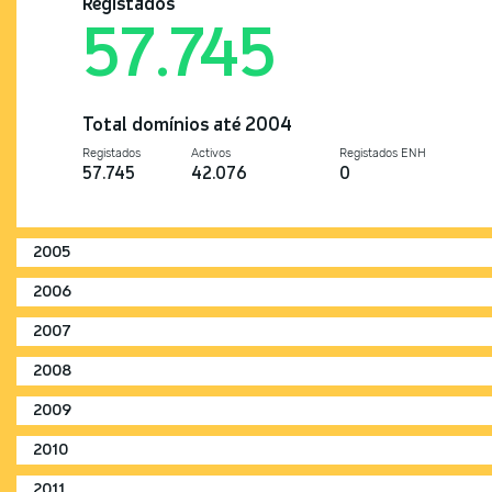
Registados
57.745
Total domínios até 2004
Registados
Activos
Registados ENH
57.745
42.076
0
2005
2006
Registados
79.906
2007
Registados
118.676
2008
Registados
184.809
2009
Registados
Total domínios até 2005
247.898
2010
Registados
Activos
Registados ENH
Registados
Total domínios até 2006
79.906
59.130
1.876
2011